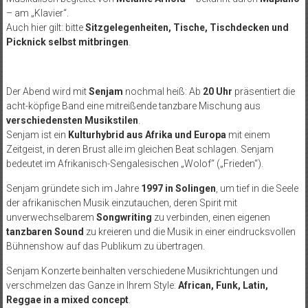
– am „Klavier“.
Auch hier gilt: bitte
Sitzgelegenheiten, Tische, Tischdecken und
Picknick selbst mitbringen
.
Der Abend wird mit
Senjam
nochmal heiß: Ab
20 Uhr
präsentiert die
acht-köpfige Band eine mitreißende tanzbare Mischung aus
verschiedensten Musikstilen
.
Senjam ist ein
Kulturhybrid aus Afrika und Europa
mit einem
Zeitgeist, in deren Brust alle im gleichen Beat schlagen. Senjam
bedeutet im Afrikanisch-Sengalesischen „Wolof“ („Frieden“).
Senjam gründete sich im Jahre
1997 in Solingen
, um tief in die Seele
der afrikanischen Musik einzutauchen, deren Spirit mit
unverwechselbarem
Songwriting
zu verbinden, einen eigenen
tanzbaren Sound
zu kreieren und die Musik in einer eindrucksvollen
Bühnenshow auf das Publikum zu übertragen.
Senjam Konzerte beinhalten verschiedene Musikrichtungen und
verschmelzen das Ganze in Ihrem Style:
African, Funk, Latin,
Reggae in a mixed concept
.