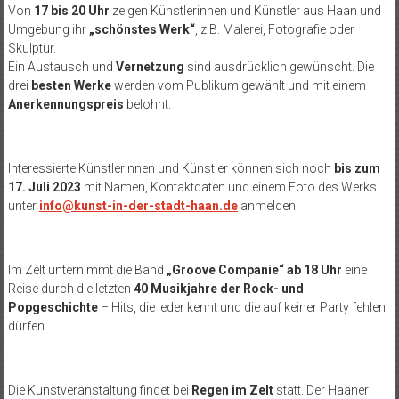
Von
17 bis 20 Uhr
zeigen Künstlerinnen und Künstler aus Haan und
Umgebung ihr
„schönstes Werk“
, z.B. Malerei, Fotografie oder
Skulptur.
Ein Austausch und
Vernetzung
sind ausdrücklich gewünscht. Die
drei
besten Werke
werden vom Publikum gewählt und mit einem
Anerkennungspreis
belohnt.
Interessierte Künstlerinnen und Künstler können sich noch
bis zum
17. Juli 2023
mit Namen, Kontaktdaten und einem Foto des Werks
unter
info@kunst-in-der-stadt-haan.de
anmelden.
Im Zelt unternimmt die Band
„Groove Companie“ ab 18 Uhr
eine
Reise durch die letzten
40 Musikjahre der Rock- und
Popgeschichte
– Hits, die jeder kennt und die auf keiner Party fehlen
dürfen.
Die Kunstveranstaltung findet bei
Regen im Zelt
statt. Der Haaner