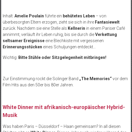
Inhalt:
Amelie Poulain
führte ein
behütetes Leben
– von
überbesorgten Eltern erzogen, zieht sie sich in ihre
Fantasiewelt
zurück. Nachdem sie eine Stelle als
Kellnerin
in einem Pariser Café
annimmt, verläuft ihr Leben ruhig, bis sie durch die
Verkettung
seltsamer Ereignisse
eine Blechkiste mit vergessenen
Erinnerungsstücken
eines Schuljungen entdeckt…
Wichtig:
Bitte Stühle oder Sitzgelegenheit mitbringen!
Zur Einstimmung rockt die Solinger Band
„The Memories“
vor dem
Film Hits aus den 50er bis 80er Jahren.
White Dinner mit afrikanisch-europäischer Hybrid-
Musik
Was haben Paris – Düsseldorf – Haan gemeinsam? In all diesen