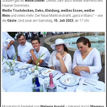
Städten gibt es
White Dinner
. Dieses Jahr auch wieder während des
Haaner Sommers.
Weiße Tischdecken, Deko, Kleidung, weißes Essen, weißer
Wein
und vieles mehr. Der Neue Markt erstrahlt „ganz in Blanc“ – wie
die
Gäste
. Und zwar am Samstag,
15. Juli 2023
, ab 17 Uhr.
Musikalisch begleitet von
Melanie Arnold
– bekannt durch
Mapiano