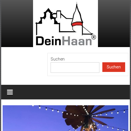
Zum
Inhalt
springen
DeinHaan
Suchen
Suchen
News
aus
Haan