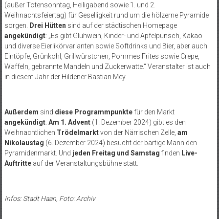
(außer Totensonntag, Heiligabend sowie 1. und 2.
Weihnachtsfeiertag) für Geselligkeit rund um die hölzerne Pyramide
sorgen.
Drei Hütten
sind auf der städtischen Homepage
angekündigt
: „Es gibt Glühwein, Kinder- und Apfelpunsch, Kakao
und diverse Eierlikörvarianten sowie Softdrinks und Bier, aber auch
Eintöpfe, Grünkohl, Grillwürstchen, Pommes Frites sowie Crepe,
Waffeln, gebrannte Mandeln und Zuckerwatte.“ Veranstalter ist auch
in diesem Jahr der Hildener Bastian Mey.
Außerdem
sind
diese Programmpunkte
für den Markt
angekündigt
:
Am 1. Advent
(1. Dezember 2024) gibt es den
Weihnachtlichen
Trödelmarkt
von der Närrischen Zelle,
am
Nikolaustag
(6. Dezember 2024) besucht der bärtige Mann den
Pyramidenmarkt. Und
jeden Freitag und Samstag
finden
Live-
Auftritte
auf der Veranstaltungsbühne statt.
Infos: Stadt Haan, Foto: Archiv