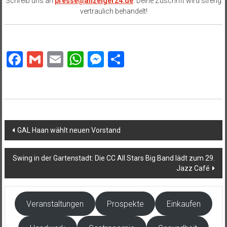
Schreib uns an
presse@anzeiger24.de
. Deine Zuschrift wird streng
vertraulich behandelt!
Facebook
Gmail
Email
WhatsApp
Messenger
Teilen
Beitragsnavigation
GAL Haan wählt neuen Vorstand
Swing in der Gartenstadt: Die CC All Stars Big Band lädt zum 29.
Jazz Café
Veranstaltungen
Prospekte
Einkaufen