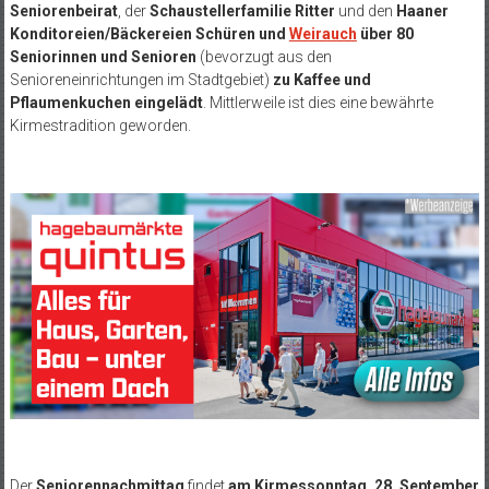
Seniorenbeirat
, der
Schaustellerfamilie Ritter
und den
Haaner
Konditoreien/Bäckereien Schüren und
Weirauch
über 80
Seniorinnen und Senioren
(bevorzugt aus den
Senioreneinrichtungen im Stadtgebiet)
zu Kaffee und
Pflaumenkuchen eingelädt
. Mittlerweile ist dies eine bewährte
Kirmestradition geworden.
Der
Seniorennachmittag
findet
am Kirmessonntag, 28. September