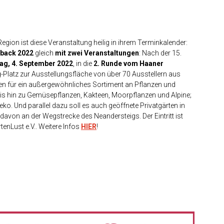
gion ist diese Veranstaltung heilig in ihrem Terminkalender:
back
2022
gleich
mit zwei Veranstaltungen
: Nach der 15.
ag, 4. September 2022
, in die
2. Runde vom Haaner
-Platz zur Ausstellungsfläche von über 70 Ausstellern aus
hen für ein außergewöhnliches Sortiment an Pflanzen und
is hin zu Gemüsepflanzen, Kakteen, Moorpflanzen und Alpine;
. Und parallel dazu soll es auch geöffnete Privatgärten in
davon an der Wegstrecke des Neandersteigs. Der Eintritt ist
tenLust e.V.. Weitere Infos
HIER
!