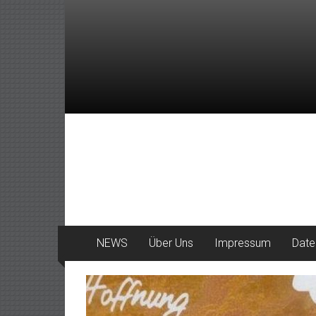
Zum
Inhalt
springen
DeinHaan
News
aus
Haan
NEWS
Über Uns
Impressum
Date