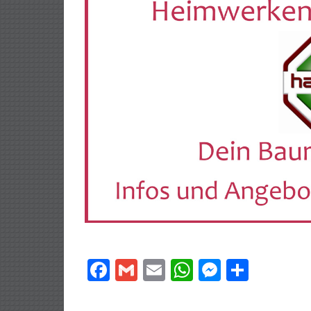
Facebook
Gmail
Email
WhatsApp
Messeng
Teilen