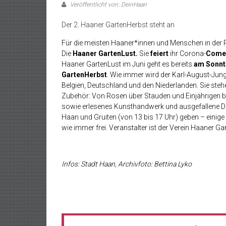
Veröffentlicht von: DeinHaan
Der 2. Haaner GartenHerbst steht an
Für die meisten Haaner*innen und Menschen in der Re
Die
Haaner GartenLust.
Sie
feiert
ihr Corona-
Come
Haaner GartenLust im Juni geht es bereits
am Sonnt
GartenHerbst
. Wie immer wird der Karl-August-Jung
Belgien, Deutschland und den Niederlanden. Sie ste
Zubehör: Von Rosen über Stauden und Einjährigen b
sowie erlesenes Kunsthandwerk und ausgefallene Deko
Haan und Gruiten (von 13 bis 17 Uhr) geben – einige 
wie immer frei. Veranstalter ist der Verein Haaner Gar
Infos: Stadt Haan, Archivfoto: Bettina Lyko