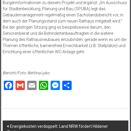
Bürgerinformationen zu diesem Projekt und ergänzt: „Im Ausschuss
für Stadtentwicklung, Planung und Bau (SPUBA) legt das
Gebäudemanagement regelmäßig einen Sachstandsbericht vor, in
dem auch der Planungsstand zum neuen Rathaus mitgeteilt wird.“
Bei der gestrigen Sitzung ging es beispielsweise darum, den
Seniorenbeirat und die Behindertenbeauftragten in die weitere
Planung des Rathausneubaues einzubinden, gerade wenn es um die
Themen öffentliche, barrierefreie Erreichbarkeit (z.B. Stellplätze) und
Errichtung einer öffentlichen WC-Anlage geht.
Bericht/Foto: Bettina Lyko
Facebook
Gmail
Email
WhatsApp
Messenger
Teilen
Beitragsnavigation
Energiekosten verdoppelt: Land NRW fördert Hildener