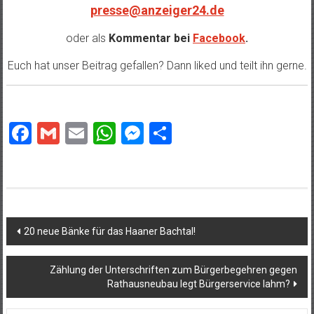
presse@anzeiger24.de
oder als
Kommentar bei
Facebook
.
Euch hat unser Beitrag gefallen? Dann liked und teilt ihn gerne.
Facebook
Gmail
Email
WhatsApp
Messenger
Teilen
Beitragsnavigation
20 neue Bänke für das Haaner Bachtal!
Zählung der Unterschriften zum Bürgerbegehren gegen
Rathausneubau legt Bürgerservice lahm?