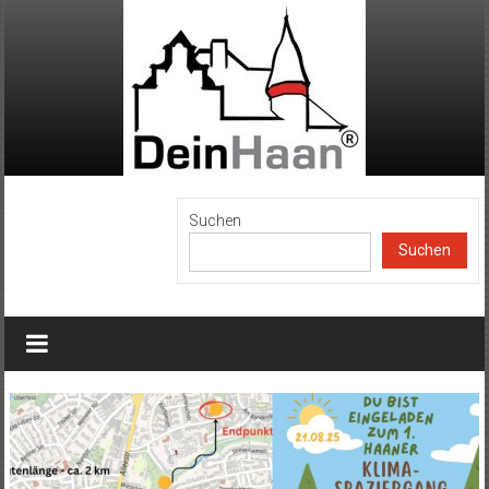
Zum
Inhalt
springen
DeinHaan
Suchen
Suchen
News
aus
Haan