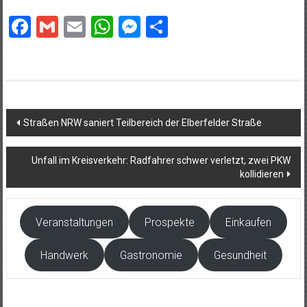
Facebook
Gmail
Email
WhatsApp
Messenger
Teilen
Beitragsnavigation
Straßen NRW saniert Teilbereich der Elberfelder Straße
Unfall im Kreisverkehr: Radfahrer schwer verletzt, zwei PKW
kollidieren
Veranstaltungen
Prospekte
Einkaufen
Handwerk
Gastronomie
Gesundheit