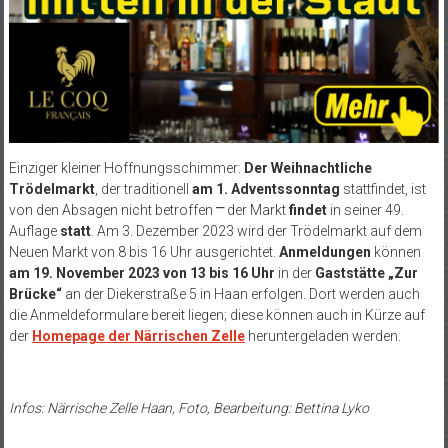
Einziger kleiner Hoffnungsschimmer:
Der Weihnachtliche
Trödelmarkt
, der traditionell
am 1. Adventssonntag
stattfindet, ist
von den Absagen nicht betroffen ⎻ der Markt
findet
in seiner 49.
Auflage
statt
. Am 3. Dezember 2023 wird der Trödelmarkt auf dem
Neuen Markt von 8 bis 16 Uhr ausgerichtet.
Anmeldungen
können
am
19. November 2023 von 13 bis 16 Uhr
in der
Gaststätte „Zur
Brücke“
an der Diekerstraße 5 in Haan erfolgen. Dort werden auch
die Anmeldeformulare bereit liegen; diese können auch in Kürze auf
der
Homepage der Närrischen Zelle
heruntergeladen werden.
Infos: Närrische Zelle Haan, Foto, Bearbeitung: Bettina Lyko