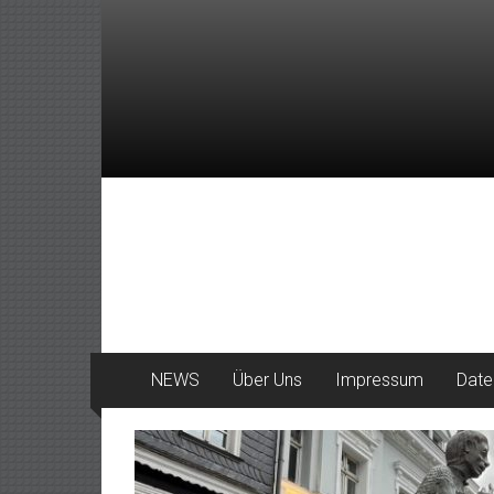
Zum
Inhalt
springen
DeinHaan
News
aus
Haan
NEWS
Über Uns
Impressum
Date