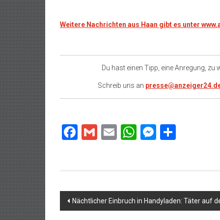
Weitere Nachrichten aus Haan gibt es unter www
Du hast einen Tipp, eine Anregung, zu
Schreib uns an
presse@anzeiger24.d
Facebook
Gmail
Email
WhatsApp
Messeng
Teilen
Beitragsnavigation
Nächtlicher Einbruch in Handyladen: Täter auf de