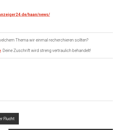
.anzeiger24.de/haan/news/
 welchem Thema wir einmal recherchieren sollten?
e
. Deine Zuschrift wird streng vertraulich behandelt!
er
r Flucht