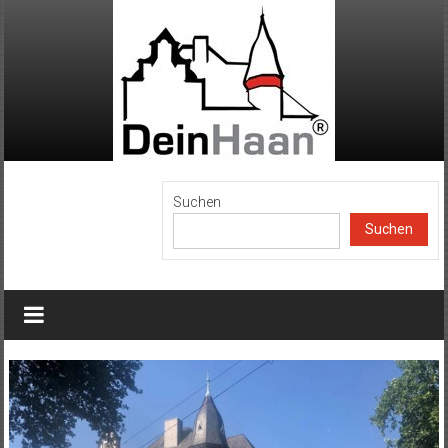
Zum
Inhalt
springen
DeinHaan
Suchen
Suchen
News
aus
Haan