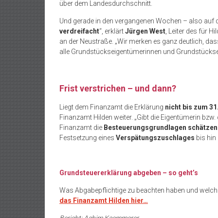
über dem Landesdurchschnitt.
Und gerade in den vergangenen Wochen – also auf de
verdreifacht
“, erklärt
Jürgen West
, Leiter des für
an der Neustraße. „Wir merken es ganz deutlich, da
alle Grundstückseigentümerinnen und Grundstücks
Frist verstrichen – und dann?
Liegt dem Finanzamt die Erklärung
nicht bis zum 31
Finanzamt Hilden weiter. „Gibt die Eigentümerin bzw.
Finanzamt die
Besteuerungsgrundlagen schätzen
Festsetzung eines
Verspätungszuschlages
bis hin
Grundsteuererklärung abgeben – so geht’s
Was Abgabepflichtige zu beachten haben und welche
das Finanzamt Hilden hier…
Bericht: Achim Kaemmerer