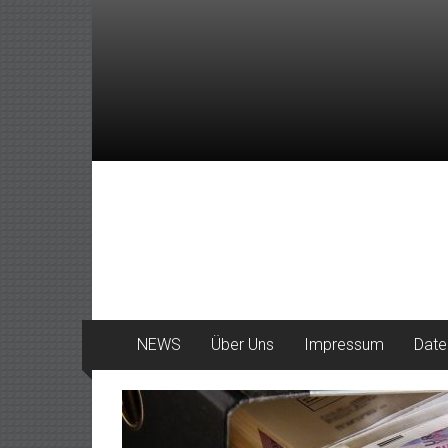
Zum
Inhalt
springen
DeinHaan
News
aus
Haan
NEWS
Über Uns
Impressum
Date