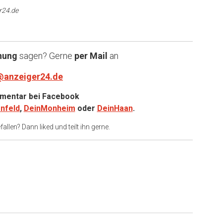
r24.de
nung
sagen? Gerne
per Mail
an
@anzeiger24.de
entar bei
Facebook
nfeld
,
DeinMonheim
oder
DeinHaan
.
allen? Dann liked und teilt ihn gerne.
er