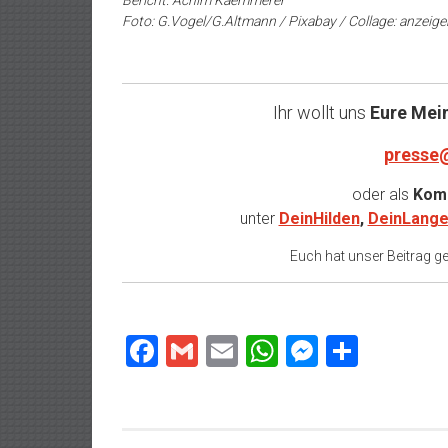
Foto: G.Vogel/G.Altmann / Pixabay / Collage: anzeige
Ihr wollt uns
Eure Mei
presse
oder als
Komm
unter
DeinHilden
,
DeinLange
Euch hat unser Beitrag gef
Facebook
Gmail
Email
WhatsApp
Messeng
Teilen