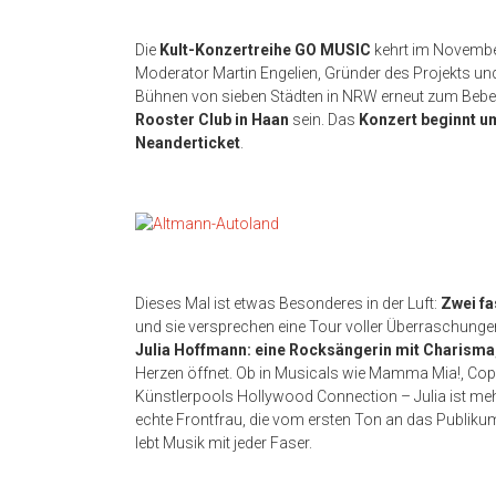
Die
Kult-Konzertreihe GO MUSIC
kehrt im Novemb
Moderator Martin Engelien, Gründer des Projekts und s
Bühnen von sieben Städten in NRW erneut zum Beb
Rooster Club in Haan
sein. Das
Konzert beginnt u
Neanderticket
.
Dieses Mal ist etwas Besonderes in der Luft:
Zwei f
und sie versprechen eine Tour voller Überraschunge
Julia Hoffmann: eine Rocksängerin mit Charisma
Herzen öffnet. Ob in Musicals wie Mamma Mia!, Co
Künstlerpools Hollywood Connection – Julia ist mehr 
echte Frontfrau, die vom ersten Ton an das Publikum 
lebt Musik mit jeder Faser.