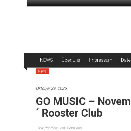
Zum
Inhalt
DeinHaan
springen
News
aus
Haan
NEWS
Über Uns
Impressum
Date
News
Oktober 28, 2025
GO MUSIC – Novemb
´ Rooster Club
Veröffentlicht von: DeinHaan