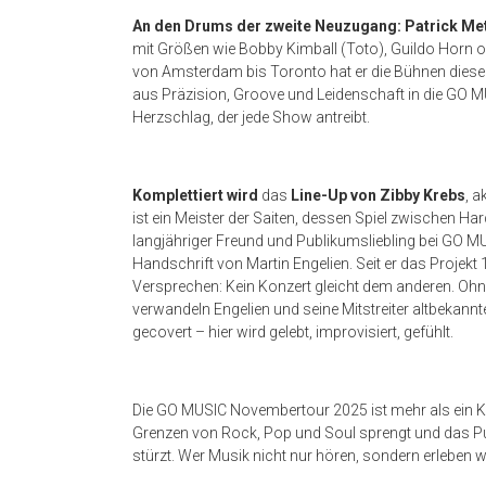
An den Drums der
zweite Neuzugang: Patrick Me
mit Größen wie Bobby Kimball (Toto), Guildo Horn od
von Amsterdam bis Toronto hat er die Bühnen dieser
aus Präzision, Groove und Leidenschaft in die GO MUSI
Herzschlag, der jede Show antreibt.
Komplettiert wird
das
Line-Up von Zibby Krebs
, a
ist ein Meister der Saiten, dessen Spiel zwischen Har
langjähriger Freund und Publikumsliebling bei GO MU
Handschrift von Martin Engelien. Seit er das Projekt 
Versprechen: Kein Konzert gleicht dem anderen. Ohn
verwandeln Engelien und seine Mitstreiter altbekann
gecovert – hier wird gelebt, improvisiert, gefühlt.
Die GO MUSIC Novembertour 2025 ist mehr als ein Konze
Grenzen von Rock, Pop und Soul sprengt und das P
stürzt. Wer Musik nicht nur hören, sondern erleben wi