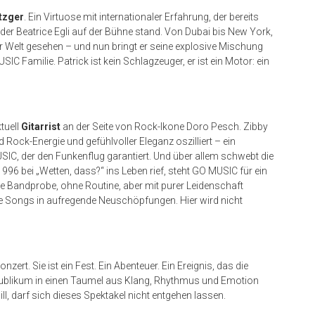
tzger
. Ein Virtuose mit internationaler Erfahrung, der bereits
er Beatrice Egli auf der Bühne stand. Von Dubai bis New York,
 Welt gesehen – und nun bringt er seine explosive Mischung
C Familie. Patrick ist kein Schlagzeuger, er ist ein Motor: ein
ktuell
Gitarrist
an der Seite von Rock-Ikone Doro Pesch. Zibby
d Rock-Energie und gefühlvoller Eleganz oszilliert – ein
SIC, der den Funkenflug garantiert. Und über allem schwebt die
1996 bei „Wetten, dass?“ ins Leben rief, steht GO MUSIC für ein
e Bandprobe, ohne Routine, aber mit purer Leidenschaft
te Songs in aufregende Neuschöpfungen. Hier wird nicht
rt. Sie ist ein Fest. Ein Abenteuer. Ein Ereignis, das die
ublikum in einen Taumel aus Klang, Rhythmus und Emotion
ll, darf sich dieses Spektakel nicht entgehen lassen.