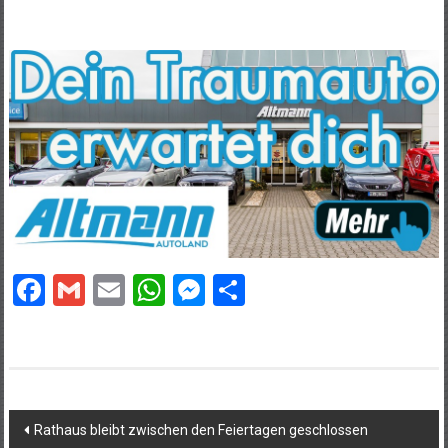
Facebook
Gmail
Email
WhatsApp
Messenger
Teilen
Beitragsnavigation
Rathaus bleibt zwischen den Feiertagen geschlossen