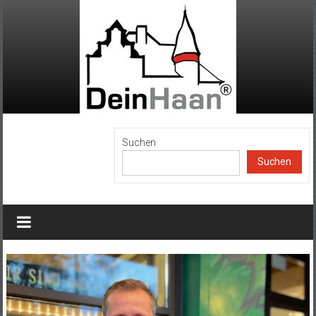
Zum
Inhalt
springen
DeinHaan
Suchen
Suchen
News
aus
Haan