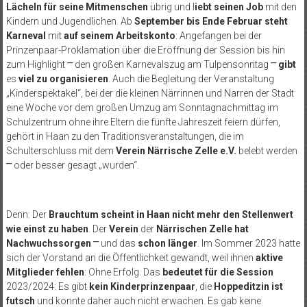
Lächeln für seine Mitmenschen
übrig und l
iebt seinen Job
mit den
Kindern und Jugendlichen. Ab
September bis Ende Februar steht
Karneval
mit
auf seinem
Arbeitskonto
: Angefangen bei der
Prinzenpaar-Proklamation über die Eröffnung der Session bis hin
zum Highlight
⎻
den großen Karnevalszug am Tulpensonntag
⎻
gibt
es
viel zu organisieren
. Auch die Begleitung der Veranstaltung
„Kinderspektakel“, bei der die kleinen Närrinnen und Narren der Stadt
eine Woche vor dem großen Umzug am Sonntagnachmittag im
Schulzentrum ohne ihre Eltern die fünfte Jahreszeit feiern dürfen,
gehört in Haan zu den Traditionsveranstaltungen, die im
Schulterschluss mit dem
Verein Närrische Zelle e.V.
belebt werden
⎻ oder besser gesagt „wurden“.
Denn: Der
Brauchtum scheint in Haan nicht mehr den Stellenwert
wie einst zu haben
. Der
Verein
der
Närrischen Zelle hat
Nachwuchssorgen
⎻
und das
schon länger
. Im Sommer 2023 hatte
sich der Vorstand an die Öffentlichkeit gewandt, weil ihnen
aktive
Mitglieder fehlen
: Ohne Erfolg. Das
bedeutet für die Session
2023/2024: Es gibt
kein Kinderprinzenpaar
, die
Hoppeditzin ist
futsch
und konnte daher auch nicht erwachen. Es gab keine