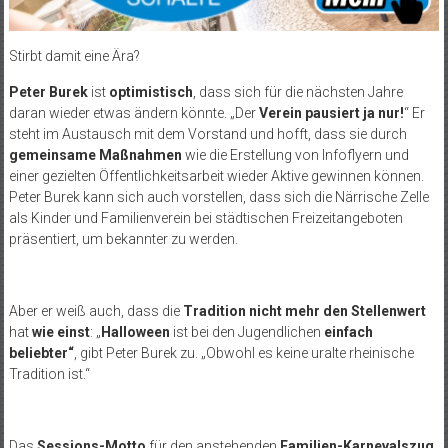
Stirbt damit eine Ära?
Peter Burek
ist
optimistisch
, dass sich für die nächsten Jahre
daran wieder etwas ändern könnte. „Der
Verein pausiert ja nur!
“ Er
steht im Austausch mit dem Vorstand und hofft, dass sie durch
gemeinsame Maßnahmen
wie die Erstellung von Infoflyern und
einer gezielten Öffentlichkeitsarbeit wieder Aktive gewinnen können.
Peter Burek kann sich auch vorstellen, dass sich die Närrische Zelle
als Kinder und Familienverein bei städtischen Freizeitangeboten
präsentiert, um bekannter zu werden.
Aber er weiß auch, dass die
Tradition nicht mehr den Stellenwert
hat
wie einst
: „
Halloween
ist bei den Jugendlichen
einfach
beliebter“
, gibt Peter Burek zu. „Obwohl es keine uralte rheinische
Tradition ist.“
Das
Sessions-Motto
für den anstehenden
Familien-Karnevalszug