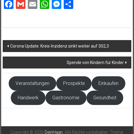
Facebook
Gmail
Email
WhatsApp
Messenger
Teilen
Beitragsnavigation
Corona Update: Kreis-Inzidenz sinkt weiter auf 302,3
Spende von Kindern für Kinder
Veranstaltungen
Prospekte
Einkaufen
Handwerk
Gastronomie
Gesundheit
Copyright © 2026
DeinHaan
. Alle Rechte vorbehalten. Theme: