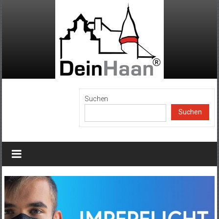
Zum
Inhalt
springen
DeinHaan
Suchen
Suchen
News
aus
Haan