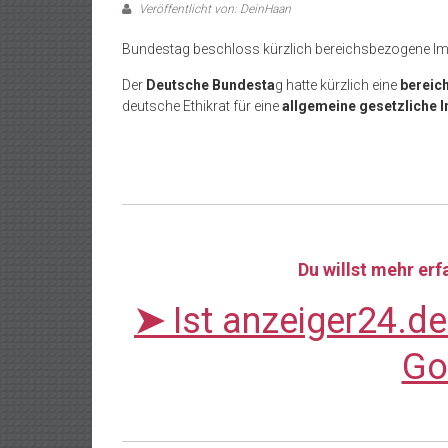
Veröffentlicht von: DeinHaan
Bundestag beschloss kürzlich bereichsbezogene Imp
Der
Deutsche Bundesta
g hatte kürzlich eine
bereic
deutsche Ethikrat für eine
allgemeine gesetzliche I
Du willst mehr er
➤
Ist anzeiger24.d
Go