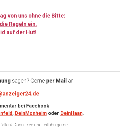
ag von uns ohne die Bitte:
die Regeln ein.
id auf der Hut!
……
nung
sagen? Gerne
per Mail
an
@anzeiger24.de
entar bei
Facebook
nfeld
,
DeinMonheim
oder
DeinHaan
.
allen? Dann liked und teilt ihn gerne.