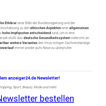
he Ethikra
t einer Bitte der Bundesregierung und der
 Einschätzung zu den
ethischen Aspekten
einer
allgemeinen
ss
hohe Impfquoten entscheidend
sind, um in eine
rzeit stößt das
deutsche Gesundheitssystem
vielerorts an
artbar weitere Varianten
des Virus nötigen Sachverständige
everlauf
immer wieder aufs Neue zu überprüfen.
 dem anzeiger24.de Newsletter!
opping, Sport, Beauty, Mode und mehr
ewsletter bestellen