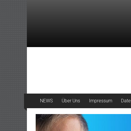
Zum
Inhalt
springen
DeinHaan
News
aus
Haan
NEWS
Über Uns
Impressum
Date