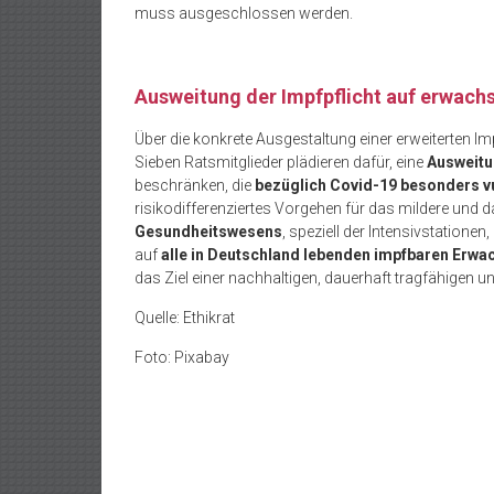
muss ausgeschlossen werden.
Ausweitung der Impfpflicht auf erwach
Über die konkrete Ausgestaltung einer erweiterten Im
Sieben Ratsmitglieder plädieren dafür, eine
Ausweitu
beschränken, die
bezüglich Covid-19 besonders v
risikodifferenziertes Vorgehen für das mildere und d
Gesundheitswesens
, speziell der Intensivstatione
auf
alle in Deutschland lebenden impfbaren Erw
das Ziel einer nachhaltigen, dauerhaft tragfähigen 
Quelle: Ethikrat
Foto: Pixabay