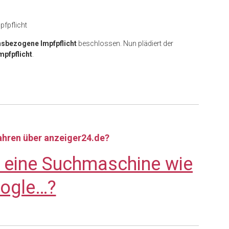
fpflicht
hsbezogene Impfpflicht
beschlossen. Nun plädiert der
mpfpflicht
.
fahren über anzeiger24.de?
e eine Suchmaschine wie
ogle…?