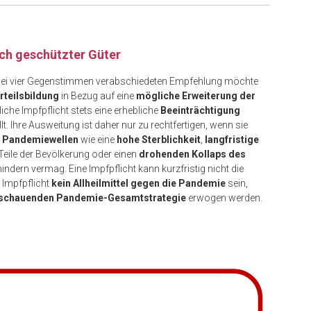
sch geschützter Güter
 bei vier Gegenstimmen verabschiedeten Empfehlung möchte
rteilsbildung
in Bezug auf eine
mögliche Erweiterung der
liche Impfpflicht stets eine erhebliche
Beeinträchtigung
lt. Ihre Ausweitung ist daher nur zu rechtfertigen, wenn sie
r Pandemiewellen
wie eine
hohe Sterblichkeit
,
langfristige
 Teile der Bevölkerung oder einen
drohenden Kollaps des
dern vermag. Eine Impfpflicht kann kurzfristig nicht die
 Impfpflicht
kein Allheilmittel gegen die Pandemie
sein,
schauenden Pandemie-Gesamtstrategie
erwogen werden.