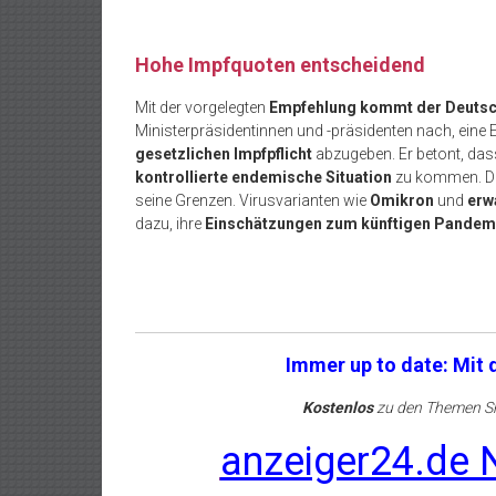
Hohe Impfquoten entscheidend
Mit der vorgelegten
Empfehlung kommt der Deutsc
Ministerpräsidentinnen und -präsidenten nach, eine
gesetzlichen Impfpflicht
abzugeben. Er betont, da
kontrollierte endemische Situation
zu kommen. De
seine Grenzen. Virusvarianten wie
Omikron
und
erw
dazu, ihre
Einschätzungen zum künftigen Pandemi
Immer up to date: Mit
Kostenlos
zu den Themen Sh
anzeiger24.de N