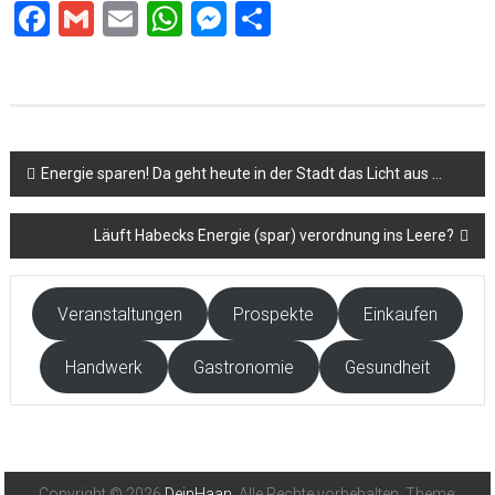
Facebook
Gmail
Email
WhatsApp
Messenger
Teilen
Beitragsnavigation
Energie sparen! Da geht heute in der Stadt das Licht aus …
Läuft Habecks Energie (spar) verordnung ins Leere?
Veranstaltungen
Prospekte
Einkaufen
Handwerk
Gastronomie
Gesundheit
Copyright © 2026
DeinHaan
. Alle Rechte vorbehalten. Theme: