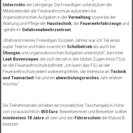
Unterrichts
der Lehrgänge. Die Freiwilligen unterstützen die
Mitarbeitenden der Feuerwehrschule außerdem bei
organisatorischen Aufgaben in der
Verwaltung
sowie bei der
Wartung und Pflege der
Haustechnik
, der
Feuerwehrfahrzeuge
und
-geräte im
Gefahrenabwehrzentrum
.
„Während meines Freiwilligen Sozialen Jahres war ich Teil eines
super Teams und habe sowohl im
Schulbetrieb
als auch bei
Übungen
und organisatorischen Aufgaben unterstützt“, berichtet
Leah Bovensiepen
, die sich derzeit in den letzten Zügen ihres FSJs
an der Feuerwehrschule befindet. „Ich kann das FSJ an der
Feuerwehrschule jedem weiterempfehlen, der Interesse an
Technik
und Teamarbeit
hat und ein
abwechslungsreiches
Jahr erleben
möchte.“
Die Teilnehmenden erhalten ein monatliches Taschengeld in Höhe
von voraussichtlich
450 Euro
. Bewerberinnen und Bewerber sollten
mindestens 18 Jahre
alt sein und den
Führerschein
der Klasse B
besitzen.