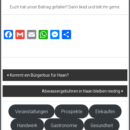
Euch hat unser Beitrag gefallen? Dann liked und teilt ihn gerne.
Facebook
Gmail
Email
WhatsApp
Messenger
Teilen
Beitragsnavigation
Kommt ein Bürgerbus für Haan?
Abwassergebühren in Haan bleiben niedrig
Veranstaltungen
Prospekte
Einkaufen
Handwerk
Gastronomie
Gesundheit