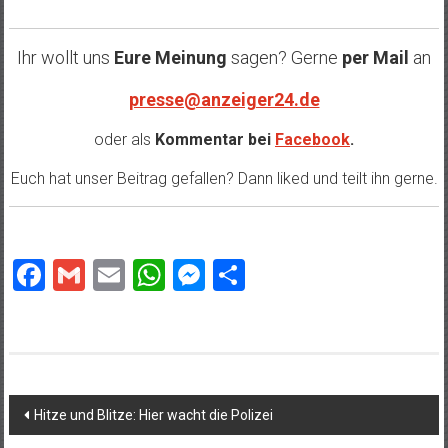
Ihr wollt uns
Eure Meinung
sagen? Gerne
per Mail
an
presse@anzeiger24.de
oder als
Kommentar bei
Facebook
.
Euch hat unser Beitrag gefallen? Dann liked und teilt ihn gerne.
Facebook
Gmail
Email
WhatsApp
Messenger
Teilen
Beitragsnavigation
Hitze und Blitze: Hier wacht die Polizei