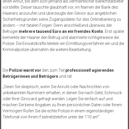
einen Anruf, bei dem sich jemand als vermeintlicher Bankmitarbeiter
vorstellte. Dieser täuschte glaubhaft vor, im Namen der Bank des
Haaners anzurufen und überzeugte den Senior aus angeblichen
Sicherheitsgründen seine Zugangsdaten für das Onlinebanking zu
ändern – mit fatalen Folgen: Denn anschließend überwies der
Betrüger
mehrere tausend Euro an ein fremdes Konto
. Erst später
bemerkte der Haaner den Betrug und alarmierte richtigerweise die
Polizei. Die Einsatzkräfte leiteten ein Ermittlungsverfahren ein und die
Kriminalpolizei übernahm die weitere Bearbeitung.
Die
Polizei warnt
vor
den zum Teil
professionell agierenden
Betrügerinnen und Betrügern
und rät:
„Seien Sie skeptisch, wenn Sie Anrufe oder Nachrichten von
unbekannten Nummern erhalten, in denen Sie nach Geld, Schmuck
oder Ihrer Girocard gefragt werden. Legen Sie einfach auf und
machen Sie keine Angaben zu Ihren persönlichen Daten oder Ihrem
Vermögen! Rufen Sie die echte Polizei in einem eigenständigen
Telefonat von Ihrem Festnetztelefon unter der 110 an!“