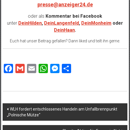
presse@anzeiger24.de
oder als
Kommentar bei
Facebook
unter
DeinHilden
,
DeinLangenfeld
,
DeinMonheim
oder
DeinHaan
.
Euch hat unser Beitrag gefallen? Dann liked und teilt ihn gerne.
Facebook
Gmail
Email
WhatsApp
Messenger
Teilen
Beitragsnavigation
WLH fordert entschlossenes Handeln am Unfallbrennpunkt
„Polnische Mütze“