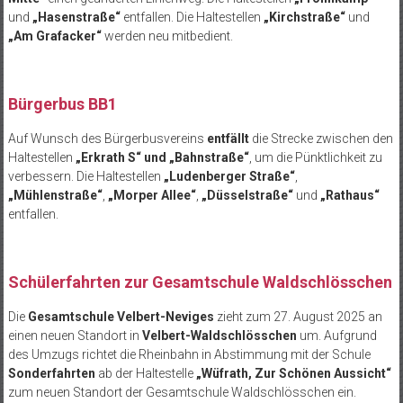
und
„Hasenstra
ße“
entfallen. Die Haltestellen
„Kirchstra
ße“
und
„Am Grafacker“
werden neu
mitbedient
.
B
ürgerbus BB1
Auf Wunsch des Bürgerbusvereins
entfällt
die Strecke zwischen den
Haltestellen
„Erkrath S“ und „Bahnstra
ße“
, um die Pünktlichkeit zu
verbessern. Die Haltestellen
„
Ludenberger
Stra
ße“
,
„M
ühlenstraße“
,
„
Morper
Allee“
,
„
D
üsselstraße
“
und
„Rathaus“
entfallen.
Sch
ülerfahrten zur Gesamtschule Waldschlösschen
Die
Gesamtschule Velbert-Neviges
zieht zum 27. August 2025 an
einen neuen Standort in
Velbert-Waldschlösschen
um. Aufgrund
des Umzugs richtet die Rheinbahn in Abstimmung mit der Schule
Sonderfahrten
ab der Haltestelle
„
W
üfrath
, Zur Schönen Aussicht“
zum neuen Standort der Gesamtschule Waldschlösschen ein.