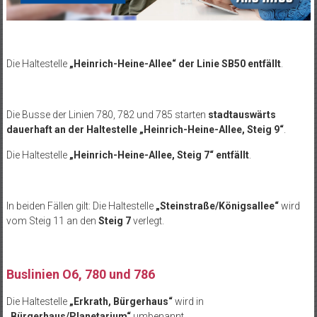
Die Haltestelle
„Heinrich-Heine-Allee“ der Linie SB50 entf
ällt
.
Die Busse der Linien 780, 782 und 785 starten
stadtauswärts
dauerhaft an der Haltestelle
„Heinrich-Heine-Allee, Steig 9“
.
Die Haltestelle
„Heinrich-Heine-Allee, Steig 7“ entf
ällt
.
In beiden Fällen gilt: Die Haltestelle
„Steinstra
ße/Königsallee“
wird
vom Steig 11 an den
Steig 7
verlegt.
Buslinien O6, 780 und 786
Die Haltestelle
„Erkrath, B
ürgerhaus“
wird in
„B
ürgerhaus/Planetarium“
umbenannt.