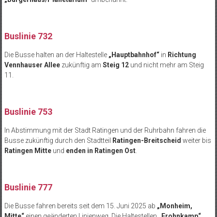
Buslinie 732
Die Busse halten an der Haltestelle
„Hauptbahnhof“
in
Richtung
Vennhauser
Allee
zuk
ünftig am
Steig 12
und nicht mehr am Steig
11.
Buslinie 753
In Abstimmung mit der Stadt Ratingen und der
Ruhrbahn
fahren die
Busse zukünftig durch den Stadtteil
Ratingen-Breitscheid
weiter bis
Ratingen Mitte
und
enden in Ratingen Ost
.
Buslinie 777
Die Busse fahren bereits seit dem 15. Juni 2025 ab
„Monheim,
Mitte“
einen ge
änderten Linienweg. Die Haltestellen
„
Frohnkamp
“