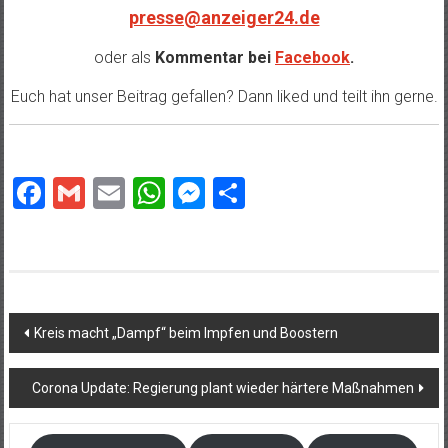
presse@anzeiger24.de
oder als
Kommentar bei
Facebook
.
Euch hat unser Beitrag gefallen? Dann liked und teilt ihn gerne.
Facebook
Gmail
Email
WhatsApp
Messenger
Teilen
Beitragsnavigation
Kreis macht „Dampf“ beim Impfen und Boostern
Corona Update: Regierung plant wieder härtere Maßnahmen