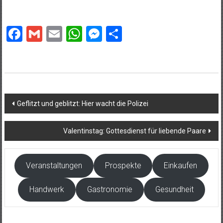
Facebook
Gmail
Email
WhatsApp
Messenger
Teilen
Beitragsnavigation
Geflitzt und geblitzt: Hier wacht die Polizei
Valentinstag: Gottesdienst für liebende Paare
Veranstaltungen
Prospekte
Einkaufen
Handwerk
Gastronomie
Gesundheit