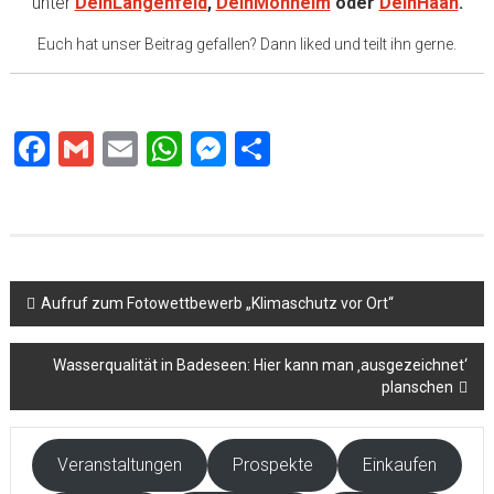
unter
DeinLangenfeld
,
DeinMonheim
oder
DeinHaan
.
Euch hat unser Beitrag gefallen? Dann liked und teilt ihn gerne.
Facebook
Gmail
Email
WhatsApp
Messenger
Teilen
Beitragsnavigation
Aufruf zum Fotowettbewerb „Klimaschutz vor Ort“
Wasserqualität in Badeseen: Hier kann man ‚ausgezeichnet‘
planschen
Veranstaltungen
Prospekte
Einkaufen