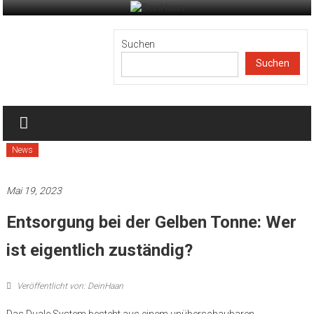
Zum
Inhalt
DeinHaan
springen
Suchen
Suchen
News
aus
Haan
News
Mai 19, 2023
Entsorgung bei der Gelben Tonne: Wer
ist eigentlich zuständig?
Veröffentlicht von: DeinHaan
Das Duale System besteht aus einem unüberschaubaren