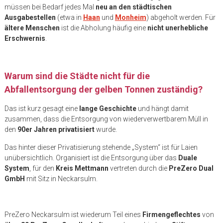
müssen bei Bedarf jedes Mal
neu an den städtischen
Ausgabestellen
(etwa in
Haan
und
Monheim
) abgeholt werden. Für
ältere Menschen
ist die Abholung häufig eine
nicht unerhebliche
Erschwernis
.
Warum sind die Städte nicht für die
Abfallentsorgung der gelben Tonnen zuständig?
Das ist kurz gesagt eine
lange Geschichte
und hängt damit
zusammen, dass die Entsorgung von wiederverwertbarem Müll in
den
90er Jahren privatisiert
wurde.
Das hinter dieser Privatisierung stehende „System“ ist für Laien
unübersichtlich. Organisiert ist die Entsorgung über das
Duale
System
, für den
Kreis Mettmann
vertreten durch die
PreZero Dual
GmbH
mit Sitz in Neckarsulm.
PreZero Neckarsulm ist wiederum Teil eines
Firmengeflechtes
von