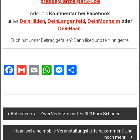
presse@anzeiger24.de
oder als
Kommentar bei
Facebook
unter
DeinHilden
,
DeinLangenfeld
,
DeinMonheim
oder
DeinHaan
.
Euch hat unser Beitrag gefallen? Dann liked und teilt ihn gerne.
Facebook
Gmail
Email
WhatsApp
Messenger
Teilen
Beitragsnavigation
Abbiegeunfall: Zwei Verletzte und 75.000 Euro Schaden
Haan soll eine mobile Veranstaltungshütte bekommen? Und
noch mehr …