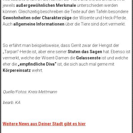
jeweils
au
ßergewöhnlichen Merkmale
unterschieden werden
können. Gleichzeitig beschreiben die Texte auf den Tafeln besondere
Gewohnheiten oder Charakterzüge
der Wisente und Heck-Pferde.
Auch
allgemeine Informationen
über die Tiere sind dort vermerkt.
So erfährt man beispielsweise, dass Gerrit zwar der Hengst der
„Tarpan“-Herde ist, aber eine seiner
Stuten das Sagen
hat. Ebenso ist
vermerkt, welche der Wisent-Damen die
Gelassenste
ist und welche
eher die
„empfindliche Diva“
ist, die sich auch mal gerne mit
K
örpereinsatz
wehrt.
Quelle/Fotos: Kreis Mettmann
bearb. KA
Weitere News aus Deiner Stadt gibt es hier