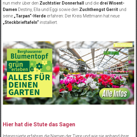
nun mehr über den
Zuchtstier Donnerhall
und die
drei Wisent-
Damen
Destiny, Ella und
Eggi
sowie den
Zuchthengst Gerrit
und
seine
„Tarpan“-Herde
erfahren: Der Kreis Mettmann hat neue
„Steckbrieftafeln“
installiert.
Hier hat die Stute das Sagen
Interessierte erfahren die Namen der Tiere und wie sie anhand ihrer