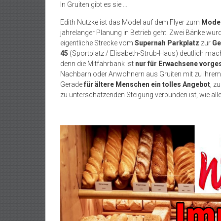
In Gruiten gibt es sie …
Edith Nutzke ist das Model auf dem Flyer zum
Model
jahrelanger Planung in Betrieb geht. Zwei Bänke wurden
eigentliche Strecke vom
Supernah Parkplatz
zur
Ge
45
(Sportplatz / Elisabeth-Strub-Haus) deutlich mach
denn die Mitfahrbank ist
nur für Erwachsene vorge
Nachbarn oder Anwohnern aus Gruiten mit zu ihre
Gerade
für ältere Menschen ein tolles Angebot
, z
zu unterschätzenden Steigung verbunden ist, wie alle