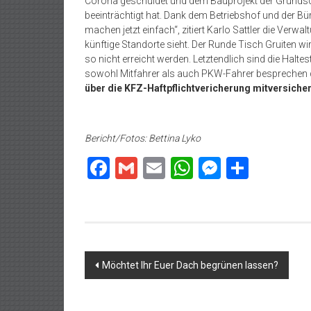
Corona geschuldet und dem Bauprojekt der Grundsch
beeinträchtigt hat. Dank dem Betriebshof und der Bür
machen jetzt einfach“, zitiert Karlo Sattler die Verwa
künftige Standorte sieht. Der Runde Tisch Gruiten w
so nicht erreicht werden. Letztendlich sind die Halt
sowohl Mitfahrer als auch PKW-Fahrer besprechen da
über die KFZ-Haftpflichtvericherung mitversicher
Bericht/Fotos: Bettina Lyko
Facebook
Gmail
Email
WhatsApp
Messeng
Teilen
Beitragsnavigation
Möchtet Ihr Euer Dach begrünen lassen?