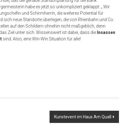
ule, das die genaue Standortplanung für die Bank
germeisterin habe es jetzt so unkompliziert geklappt: „ Wir
ltungschefin und Schirmherrin, die weiteres Potential für
ird sich neue Standorte überlegen, die von Rheinbahn und Co.
estellen auf den Schildern ohnehin nicht maßgeblich, denn
s Ziel unter sich. Wissenswert ist dabei, dass die
Insassen
t
sind. Also, eine Win-Win Situation für alle!
er
Kunstevent im Haus Am Quall