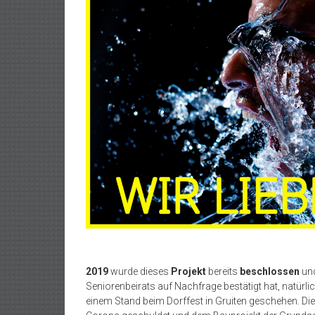
2019
wurde dieses
Projekt
bereits
beschlossen
und
Seniorenbeirats auf Nachfrage bestätigt hat, natürli
einem Stand beim Dorffest in Gruiten geschehen. Die 