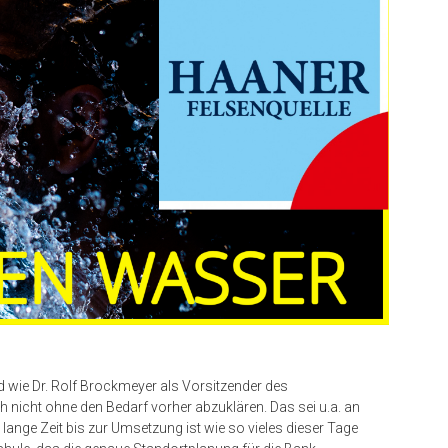
 wie Dr. Rolf Brockmeyer als Vorsitzender des
ch nicht ohne den Bedarf vorher abzuklären. Das sei u.a. an
lange Zeit bis zur Umsetzung ist wie so vieles dieser Tage