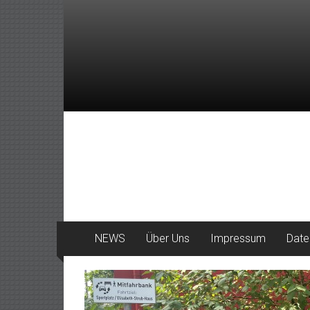
Zum
Inhalt
springen
DeinHaan
News
aus
Haan
NEWS
Über Uns
Impressum
Date