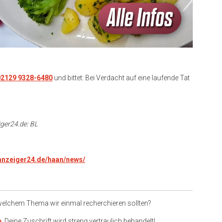
02129 9328-6480
und bittet: Bei Verdacht auf eine laufende Tat
iger24.de: BL
.anzeiger24.de/haan/news/
 welchem Thema wir einmal recherchieren sollten?
e
. Deine Zuschrift wird streng vertraulich behandelt!