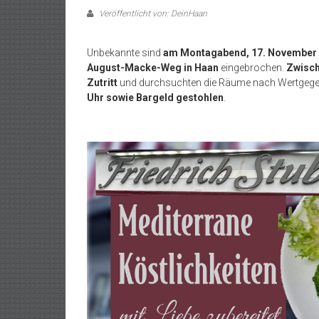
Veröffentlicht von: DeinHaan
Unbekannte sind
am Montagabend, 17. November
August-Macke-Weg in Haan
eingebrochen.
Zwisch
Zutritt
und durchsuchten die Räume nach Wertgege
Uhr sowie Bargeld gestohlen
.