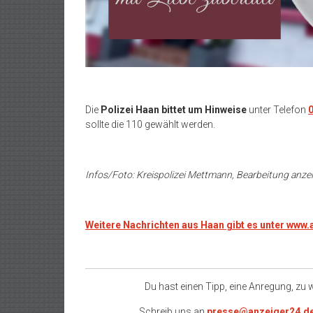
Die
Polizei Haan bittet um Hinweise
unter Telefon
sollte die 110 gewählt werden.
Infos/Foto: Kreispolizei Mettmann, Bearbeitung anze
Weitere Nachrichten aus Haan gibt es unter www
Du hast einen Tipp, eine Anregung, zu
Schreib uns an
presse@anzeiger24.d