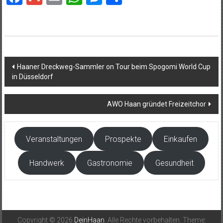
Beitragsnavigation
Haaner Dreckweg-Sammler on Tour beim Spogomi World Cup
in Düsseldorf
AWO Haan gründet Freizeitchor
Veranstaltungen
Prospekte
Einkaufen
Handwerk
Gastronomie
Gesundheit
Copyright © 2026
DeinHaan
. Alle Rechte vorbehalten. Theme: