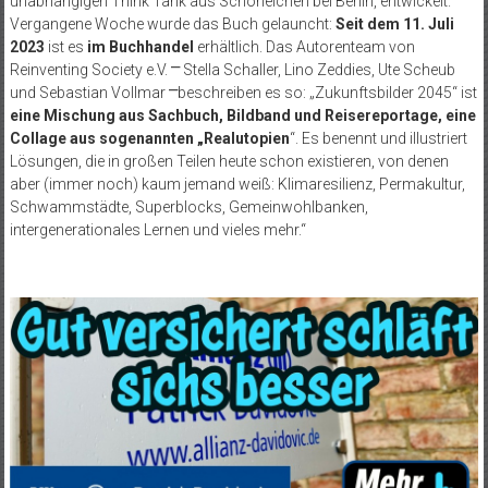
unabhängigen Think Tank aus Schöneichen bei Berlin, entwickelt.
Vergangene Woche wurde das Buch gelauncht:
Seit dem 11. Juli
2023
ist es
im Buchhandel
erhältlich. Das Autorenteam von
Reinventing Society e.V.
⎻
Stella Schaller, Lino Zeddies, Ute Scheub
und Sebastian Vollmar
⎻
beschreiben es so: „Zukunftsbilder 2045“ ist
eine Mischung aus Sachbuch, Bildband und Reisereportage, eine
Collage aus sogenannten „Realutopien
“. Es benennt und illustriert
Lösungen, die in großen Teilen heute schon existieren, von denen
aber (immer noch) kaum jemand weiß: Klimaresilienz, Permakultur,
Schwammstädte, Superblocks, Gemeinwohlbanken,
intergenerationales Lernen und vieles mehr.“