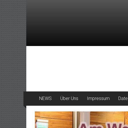
Zum
Inhalt
springen
DeinHaan
News
aus
Haan
NEWS
Über Uns
Impressum
Date