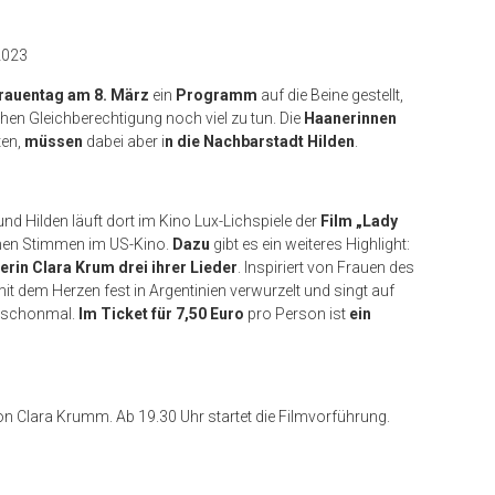
2023
Frauentag am 8. März
ein
Programm
auf die Beine gestellt,
achen Gleichberechtigung noch viel zu tun. Die
Haanerinnen
ten,
müssen
dabei aber i
n die Nachbarstadt Hilden
.
nd Hilden läuft dort im Kino Lux-Lichspiele der
Film „Lady
ichen Stimmen im US-Kino.
Dazu
gibt es ein weiteres Highlight:
ferin Clara Krum
drei ihrer Lieder
. Inspiriert von Frauen des
mit dem Herzen fest in Argentinien verwurzelt und singt auf
h schonmal.
Im Ticket für 7,50 Euro
pro Person ist
ein
n Clara Krumm. Ab 19.30 Uhr startet die Filmvorführung.