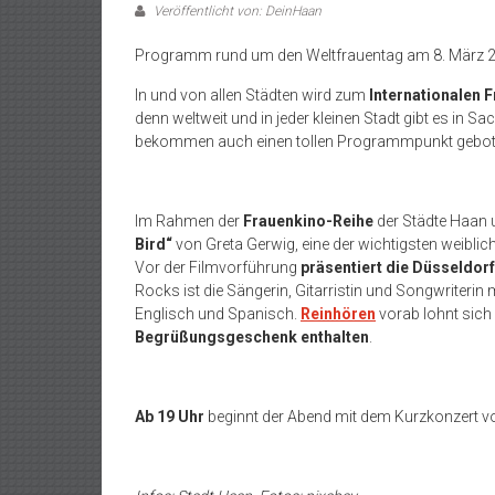
Veröffentlicht von: DeinHaan
Programm rund um den Weltfrauentag am 8. März 
In und von allen Städten wird zum
Internationalen 
denn weltweit und in jeder kleinen Stadt gibt es in S
bekommen auch einen tollen Programmpunkt gebo
Im Rahmen der
Frauenkino-Reihe
der Städte Haan u
Bird“
von Greta Gerwig, eine der wichtigsten weibl
Vor der Filmvorführung
präsentiert die Düsseldor
Rocks ist die Sängerin, Gitarristin und Songwriterin 
Englisch und Spanisch.
Reinhören
vorab lohnt sic
Begrüßungsgeschenk enthalten
.
Ab 19 Uhr
beginnt der Abend mit dem Kurzkonzert vo