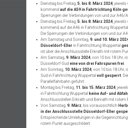
Dienstag bis Freitag,
5. bis 8. März 2024
, jeweil
kommend
auf die A59 in Fahrtrichtung Köln ge
Sperrungen der Verbindungen von und zur A46/A
Dienstag bis Freitag,
5. bis 8. März 2024
, jeweils
kommend auf die A46 in Fahrtrichtung Wupperta
Die Sperrungen der Verbindungen von und zur A4
Am Samstag und Sonntag,
9. und 10. März 202
Düsseldorf-Eller
in Fahrtrichtung Wuppertal
ges
ist über die Anschlussstelle Erkrath mit rotem Pu
Am Samstag,
9. März 2024
, von 10 bis 18 Uhr, 
Düsseldorf-Süd
eine von drei Fahrspuren frei
.
Am Sonntag,
10. März 2024
, von 10 bis 18 Uhr,
Süd in Fahrtrichtung Wuppertal
voll gesperrt
. D
Parallelfahrbahn geführt.
Montag bis Freitag,
11. bis 15. März 2024
, jewei
in Fahrtrichtung Wuppertal
keine Auf- und Abfah
Anschlussstellen Erkrath und Benrath mit rotem 
Von Samstag,
9. März
, bis voraussichtlich
Herb
in der Anschlussstelle Düsseldorf-Eller gespe
Entsprechende Umleitungen in die Gegenrichtung 
rotem Punkt ausgeschildert.