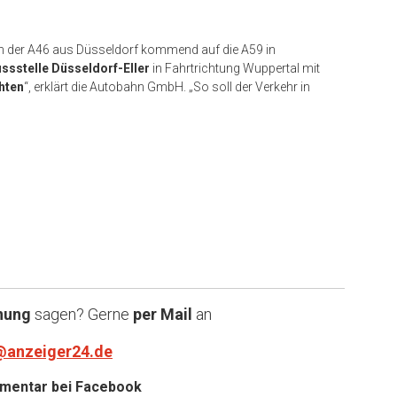
 der A46 aus Düsseldorf kommend auf die A59 in
ssstelle Düsseldorf-Eller
in Fahrtrichtung Wuppertal mit
chten
“, erklärt die Autobahn GmbH. „So soll der Verkehr in
nung
sagen? Gerne
per Mail
an
@anzeiger24.de
entar bei
Facebook