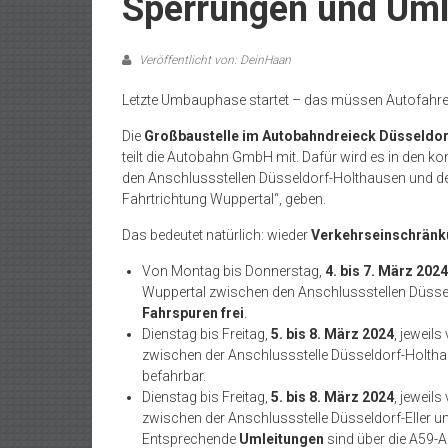
Sperrungen und Uml
Veröffentlicht von: DeinHaan
Letzte Umbauphase startet – das müssen Autofahre
Die
Großbaustelle im Autobahndreieck Düsseldo
teilt die Autobahn GmbH mit. Dafür wird es in den
den Anschlussstellen Düsseldorf-Holthausen und d
Fahrtrichtung Wuppertal“, geben.
Das bedeutet natürlich: wieder
Verkehrseinschrän
Von Montag bis Donnerstag,
4. bis 7. März 2024
Wuppertal zwischen den Anschlussstellen Düsse
Fahrspuren frei
.
Dienstag bis Freitag,
5. bis 8. März 2024
, jeweils
zwischen der Anschlussstelle Düsseldorf-Holt
befahrbar.
Dienstag bis Freitag,
5. bis 8. März 2024
, jeweils
zwischen der Anschlussstelle Düsseldorf-Eller
Entsprechende
Umleitungen
sind über die A59-A