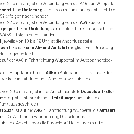
s von 21 bis 5 Uhr, ist die Verbindung von der A46 aus Wuppertal
sperrt
. Eine
Umleitung
ist mit rotem Punkt ausgeschildert. Die
59 erfolgen nacheinander.
 von 22 bis 5 Uhr, ist die Verbindung von der
A59
aus Köln
l
gesperrt
. Eine
Umleitung
ist mit rotem Punkt ausgeschildert.
6/A59 erfolgen nacheinander.
4
, jeweils von 10 bis 18 Uhr, ist die Anschlussstelle
perrt
. Es ist
keine Ab- und Auffahrt
möglich. Eine Umleitung
nkt ausgeschildert.
ist auf der A46 in Fahrtrichtung Wuppertal im Autobahndreieck
 ist die Hauptfahrbahn der
A46
im Autobahndreieck Düsseldorf-
er Verkehr in Fahrtrichtung Wuppertal wird über die
ls von 20 bis 5 Uhr, ist in der Anschlussstelle
Düsseldorf-Eller
rt
möglich. Entsprechende
Umleitungen
sind über die
Punkt ausgeschildert.
st 2024
ist auf der
A46
in Fahrtrichtung Wuppertal die
Auffahrt
rrt
. Die Auffahrt in Fahrtrichtung Düsseldorf ist frei.
über die Anschlussstelle Düsseldorf-Holthausen sind mit