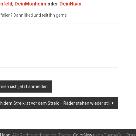
nfeld
,
DeinMonheim
oder
DeinHaan
.
allen? Dann liked und teilt ihn gerne.
er
nnen sich jetzt anmelden
 dem Streik ist vor dem Streik – Räder stehen wieder still
nHaan
. Alle Rechte vorbehalten. Theme:
ColorNews
von ThemeGrill. Präs