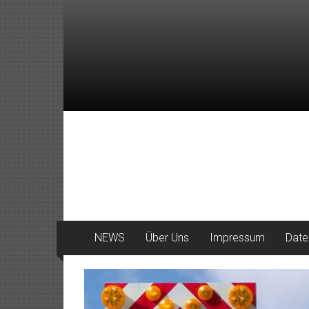
Zum
Inhalt
springen
DeinHaan
News
aus
Haan
NEWS
Über Uns
Impressum
Date