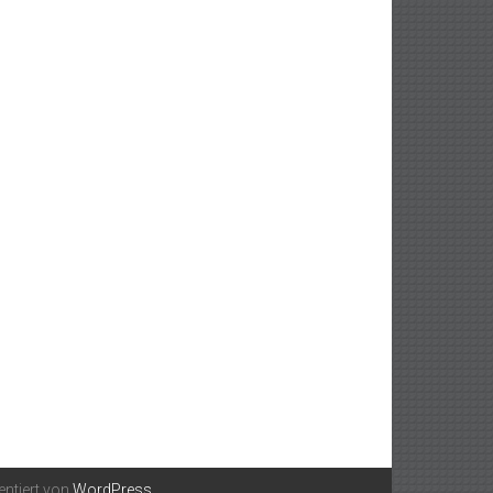
entiert von
WordPress
.