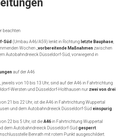
eitungen
r beachten
rf-Süd
(Umbau A46/A59) lenkt in Richtung
letzte Bauphase
,
 kommenden Wochen „
vorbereitende Maßnahmen
zwischen
em Autobahndreieck Düsseldorf-Süd, vorwiegend in
kungen
auf der A46
, jeweils von 10 bis 13 Uhr, sind auf der A46 in Fahrtrichtung
ldorf-Wersten und Düsseldorf-Holthausen nur
zwei von drei
 von 21 bis 22 Uhr, ist die A46 in Fahrtrichtung Wuppertal
hausen und dem Autobahndreieck Düsseldorf-Süd
einspurig
 von 22 bis 5 Uhr, ist die
A46
in Fahrtrichtung Wuppertal
 und dem Autobahndreieck Düsseldorf-Süd
gesperrt
.
nschlussstelle Benrath mit rotem Punkt ausgeschildert.