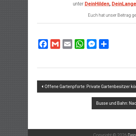
unter
DeinHilden
,
DeinLange
Euch hat unser Beitrag gef
Facebook
Gmail
Email
WhatsApp
Messeng
Teilen
Beitragsnavigation
Offene Gartenpforte: Private Gartenbesitzer kö
Busse und Bahn: Nach
Copyright © 2026
Dei