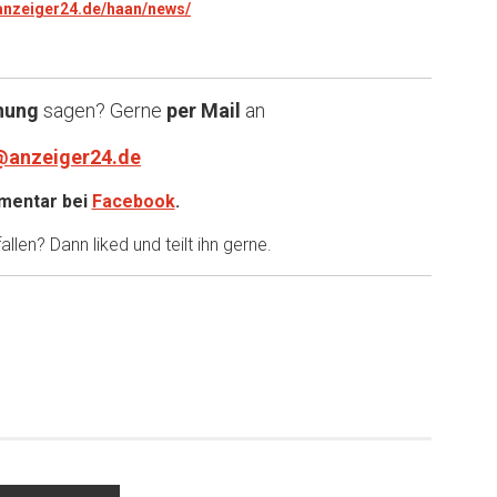
.anzeiger24.de/haan/news/
nung
sagen? Gerne
per Mail
an
@anzeiger24.de
entar bei
Facebook
.
llen? Dann liked und teilt ihn gerne.
er