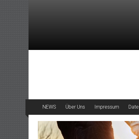
Zum
Inhalt
springen
DeinHaan
News
aus
Haan
NEWS
Über Uns
Impressum
Date