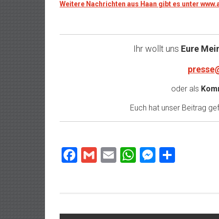
Weitere Nachrichten aus Haan gibt es unter www
Ihr wollt uns
Eure Mei
presse
oder als
Komm
Euch hat unser Beitrag gefa
Facebook
Gmail
Email
WhatsApp
Messeng
Teilen