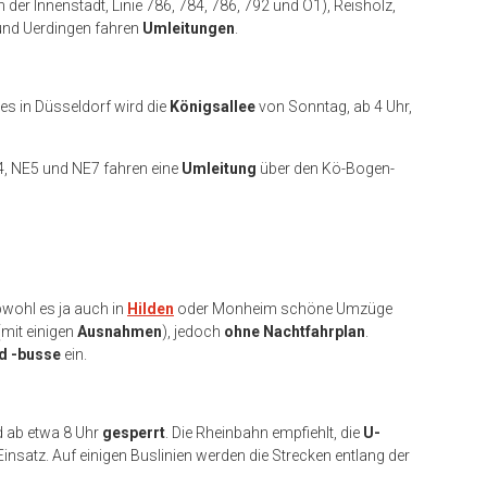
 der Innenstadt, Linie 786, 784, 786, 792 und O1), Reisholz,
 und Uerdingen fahren
Umleitungen
.
 in Düsseldorf wird die
Königsallee
von Sonntag, ab 4 Uhr,
E4, NE5 und NE7 fahren eine
Umleitung
über den Kö-Bogen-
wohl es ja auch in
Hilden
oder Monheim schöne Umzüge
mit einigen
Ausnahmen
), jedoch
ohne Nachtfahrplan
.
d -busse
ein.
d ab etwa 8 Uhr
gesperrt
. Die Rheinbahn empfiehlt, die
U-
insatz. Auf einigen Buslinien werden die Strecken entlang der