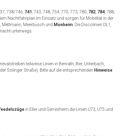
737, 738/746,
741
, 743, 748, 754, 770, 773, 780,
782
,
784
, 788,
m Nachtfahrplan im Einsatz und sorgen für Mobilität in der
, Mettmann, Meerbusch und
Monheim
. Die Discolinien DL1,
nacht unterwegs.
evalstreiben teilweise Linien in Benrath, Itter, Unterbach,
er Solinger Straße). Bitte auf die entsprechenden
Hinweise
Veedelszüge
in Eller und Gerresheim die Linien U73, U75 und