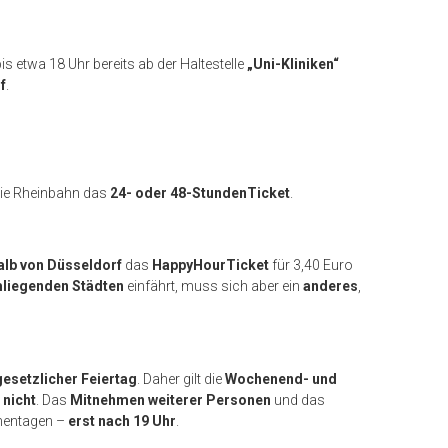
s etwa 18 Uhr bereits ab der Haltestelle
„Uni-Kliniken“
f
.
die Rheinbahn das
24- oder 48-StundenTicket
.
alb von Düsseldorf
das
HappyHourTicket
für 3,40 Euro
liegenden Städten
einfährt, muss sich aber ein
anderes
,
gesetzlicher Feiertag
. Daher gilt die
Wochenend- und
g
nicht
. Das
Mitnehmen weiterer Personen
und das
chentagen –
erst nach 19 Uhr
.