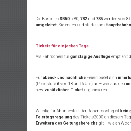
Die Buslinien
SB50
, 780,
782
und
785
werden von 8 bi
umgeleitet
. Sie enden und starten am
Hauptbahnho
Tickets für die jecken Tage
Als Fahrschein für
ganztägige Ausflüge
empfiehlt 
Für
abend- und nächtliche
Feiern bietet sich
innerh
(Preisstufe
A
von 18 und 6 Uhr) an – wer aus den
um
bzw.
zusätzliches Ticket
organisieren.
Wichtig für Abonnenten: Der Rosenmontag ist
kein 
Feiertagsregelung
des Tickets2000 an diesem Ta
Erweitern des Geltungsbereichs
gilt – wie an Wo