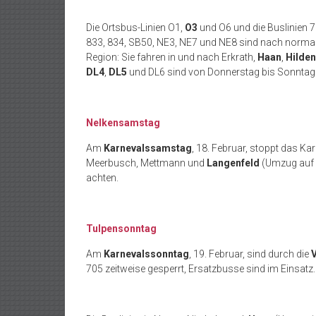
Die Ortsbus-Linien O1,
O3
und O6 und die Buslinien 
833, 834, SB50, NE3, NE7 und NE8 sind nach normale
Region: Sie fahren in und nach Erkrath,
Haan
,
Hilden
DL4
,
DL5
und DL6 sind von Donnerstag bis Sonntag
Nelkensamstag
Am
Karnevalssamstag
, 18. Februar, stoppt das Karn
Meerbusch, Mettmann und
Langenfeld
(Umzug auf d
achten.
Tulpensonntag
Am
Karnevalssonntag
, 19. Februar, sind durch die
705 zeitweise gesperrt, Ersatzbusse sind im Einsatz.