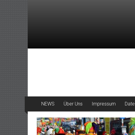
Zum
Inhalt
springen
DeinHaan
News
aus
Haan
NEWS
Über Uns
Impressum
Date