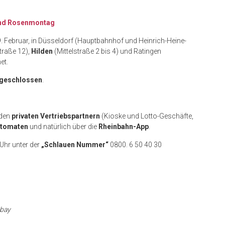
 und Rosenmontag
9. Februar, in Düsseldorf (Hauptbahnhof und Heinrich-Heine-
traße 12),
Hilden
(Mittelstraße 2 bis 4) und Ratingen
et.
n geschlossen
.
 den
privaten Vertriebspartnern
(Kioske und Lotto-Geschäfte,
tomaten
und natürlich über die
Rheinbahn-App
.
 Uhr unter der
„Schlauen Nummer“
0800. 6 50 40 30
abay