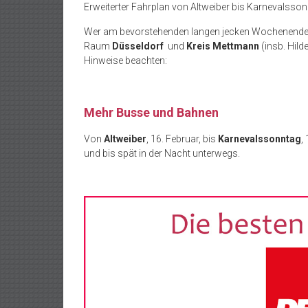
Erweiterter Fahrplan von Altweiber bis Karnevalsso
Wer am bevorstehenden langen jecken Wochenende
Raum
Düsseldorf
und
Kreis Mettmann
(insb. Hild
Hinweise beachten:
Mehr Busse und Bahnen
Von
Altweiber
, 16. Februar, bis
Karnevalssonntag
,
und bis spät in der Nacht unterwegs.