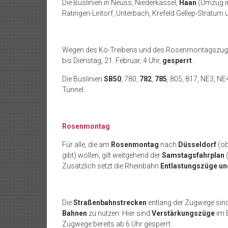
Die Buslinien in Neuss, Niederkassel,
Haan
(Umzug in
Ratingen-Lintorf, Unterbach, Krefeld Gellep-Stratum
Wegen des Kö-Treibens und des Rosenmontagszuges
bis Dienstag, 21. Februar, 4 Uhr,
gesperrt
.
Die Buslinien
SB50
, 780,
782
,
785
, 805, 817, NE3, N
Tunnel.
Rosenmontag
Für alle, die am
Rosenmontag
nach
Düsseldorf
(ob
gibt) wollen, gilt weitgehend der
Samstagsfahrplan
(
Zusätzlich setzt die Rheinbahn
Entlastungszüge un
Die
Straßenbahnstrecken
entlang der Zugwege sin
Bahnen
zu nutzen. Hier sind
Verstärkungszüge
im E
Zugwege bereits ab 6 Uhr gesperrt.