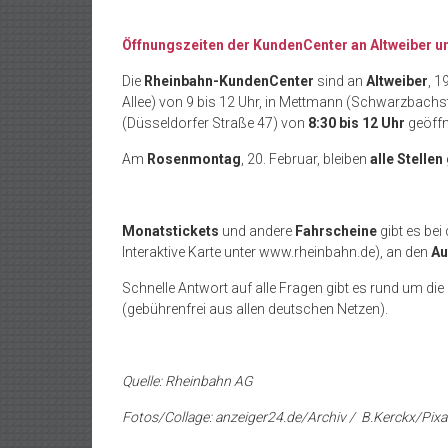
Öffnungszeiten der KundenCenter an Altweiber
Die
Rheinbahn-KundenCenter
sind an
Altweiber
, 1
Allee) von 9 bis 12 Uhr, in Mettmann (Schwarzbachs
(Düsseldorfer Straße 47) von
8:30 bis 12 Uhr
geöffn
Am
Rosenmontag
, 20. Februar, bleiben
alle Stelle
Monatstickets
und andere
Fahrscheine
gibt es bei
Interaktive Karte unter www.rheinbahn.de), an den
Au
Schnelle Antwort auf alle Fragen gibt es rund um die
(gebührenfrei aus allen deutschen Netzen).
Quelle: Rheinbahn AG
Fotos/Collage: anzeiger24.de/Archiv / B.Kerckx/Pix