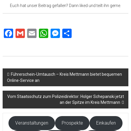
Euch hat unser Beitrag gefallen? Dann liked und teilt ihn gerne.
Facebook
Gmail
Email
WhatsApp
Messenger
Teilen
Beitragsnavigation
Führerschein-Umtausch – Kreis Mettmann bietet bequemen
Online-Service an
Vom Staatsschutz zum Polizeidirektor: Holger Schepanski jetzt
an der Spitze im Kreis Mettmann
Veranstaltungen
Prospekte
Einkaufen