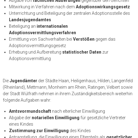
Abgabe von
fachlichen Äußerungen
gegenüber den Gerichten
Mitwirkung in Verfahren nach dem
Adoptionswirkungsgesetz
Unterrichtung und Beteiligung der zentralen Adoptionsstelle des
Landesjugendamtes
Beteiligung an
internationalen
Adoptionsvermittlungsverfahren
Ermittlung von Sachverhalten bei
Verstößen
gegen das
Adoptionsvermittlungsgesetz
Erhebung und Aufbereitung
statistischer Daten
zur
Adoptionsvermittlung
Die
Jugendämter
der Städte Haan, Heiligenhaus, Hilden, Langenfeld
(Rheinland), Mettmann, Monheim am Rhein, Ratingen, Velbert sowie
der Stadt Wülfrath nehmen in ihrem Zuständigkeitsbereich weiterhin
folgende Aufgaben wahr:
Amtsvormundschaft
nach elterlicher Einwilligung
Abgabe der
notariellen Einwilligung
für gesetzliche Vertreter
eines Kindes
Zustimmung zur Einwilligung
des Kindes
Antragstellung, die Einwilligung eines Elternteils als
gesetzlicher