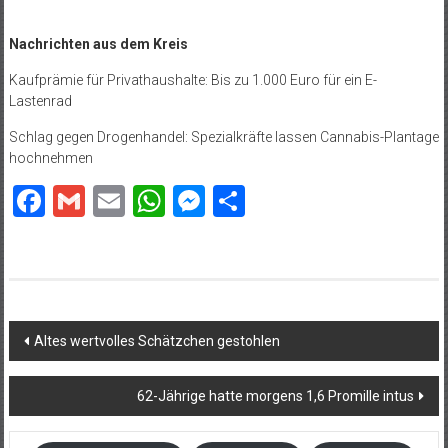
Nachrichten aus dem Kreis
Kaufprämie für Privathaushalte: Bis zu 1.000 Euro für ein E-
Lastenrad
Schlag gegen Drogenhandel: Spezialkräfte lassen Cannabis-Plantage
hochnehmen
Facebook
Gmail
Email
WhatsApp
Messenger
Teilen
Beitragsnavigation
Altes wertvolles Schätzchen gestohlen
62-Jährige hatte morgens 1,6 Promille intus