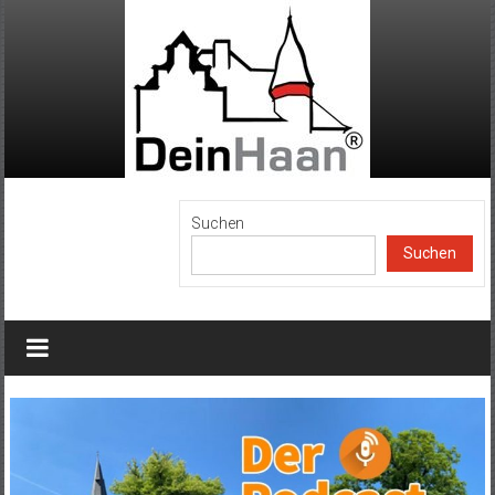
Zum
Inhalt
springen
DeinHaan
Suchen
Suchen
News
aus
Haan