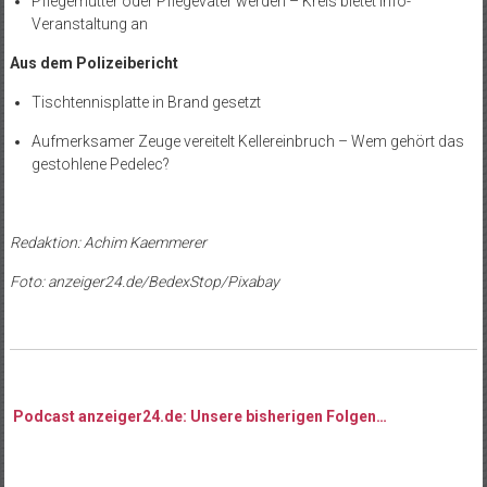
Pflegemutter oder Pflegevater werden – Kreis bietet Info-
Veranstaltung an
Aus dem Polizeibericht
Tischtennisplatte in Brand gesetzt
Aufmerksamer Zeuge vereitelt Kellereinbruch – Wem gehört das
gestohlene Pedelec?
Redaktion: Achim Kaemmerer
Foto: anzeiger24.de/BedexStop/Pixabay
Podcast anzeiger24.de: Unsere bisherigen Folgen…