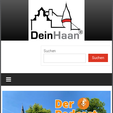
Zum
Inhalt
springen
DeinHaan
Suchen
Suchen
News
aus
Haan