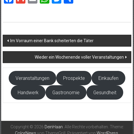
Beitragsnavigation
Im Vorraum einer Bank scheiterten die Täter
Wieder ein Wochenende voller Veranstaltungen
Veranstaltungen
Prospekte
Einkaufen
Handwerk
Gastronomie
Gesundheit
Copyright © 2026
DeinHaan
. Alle Rechte vorbehalten. Theme:
ColorNews
von ThemeGrill. Präsentiert von
WordPress
.