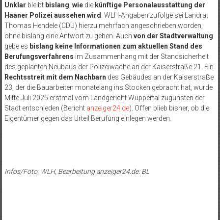
Unklar
bleibt
bislang
,
wie
die
künftige Personalausstattung der
Haaner Polizei aussehen wird
. WLH-Angaben zufolge sei Landrat
Thomas Hendele (CDU) hierzu mehrfach angeschrieben worden,
ohne bislang eine Antwort zu geben. Auch
von der Stadtverwaltung
gebe es
bislang keine Informationen
zum aktuellen Stand des
Berufungsverfahrens
im Zusammenhang mit der Standsicherheit
des geplanten Neubaus der Polizeiwache an der Kaiserstraße 21. Ein
Rechtsstreit mit dem Nachbarn
des Gebäudes an der Kaiserstraße
23, der die Bauarbeiten monatelang ins Stocken gebracht hat, wurde
Mitte Juli 2025 erstmal vom Landgericht Wuppertal zugunsten der
Stadt entschieden (Bericht
anzeiger24.de
). Offen blieb bisher, ob die
Eigentümer gegen das Urteil Berufung einlegen werden.
Infos/Foto: WLH, Bearbeitung anzeiger24.de: BL