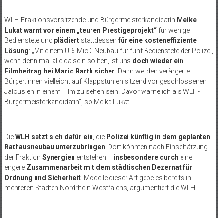
WLH-Fraktionsvorsitzende und Bürgermeisterkandidatin
Meike
Lukat warnt vor einem „teuren Prestigeprojekt“
für wenige
Bedienstete und
plädiert
stattdessen
für eine kosteneffiziente
Lösung
: „Mit einem Ü-6-Mio€-Neubau für fünf Bedienstete der Polizei,
wenn denn mal alle da sein sollten, ist uns
doch wieder ein
Filmbeitrag bei Mario Barth sicher
. Dann werden verärgerte
Bürger:innen vielleicht auf Klappstühlen sitzend vor geschlossenen
Jalousien in einem Film zu sehen sein. Davor warne ich als WLH-
Bürgermeisterkandidatin“, so Meike Lukat.
Die
WLH setzt sich dafür ein
, die
Polizei künftig in dem geplanten
Rathausneubau unterzubringen
. Dort könnten nach Einschätzung
der Fraktion
Synergien
entstehen –
insbesondere durch
eine
engere
Zusammenarbeit mit dem städtischen Dezernat für
Ordnung und Sicherheit
. Modelle dieser Art gebe es bereits in
mehreren Städten Nordrhein-Westfalens, argumentiert die WLH.