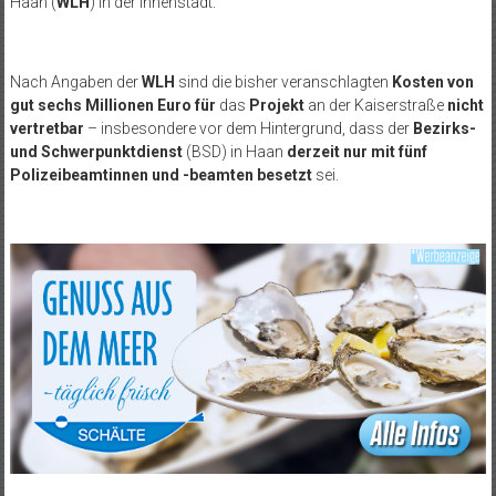
Haan (
WLH
) in der Innenstadt.
Nach Angaben der
WLH
sind die bisher veranschlagten
Kosten von
gut sechs Millionen Euro für
das
Projekt
an der Kaiserstraße
nicht
vertretbar
– insbesondere vor dem Hintergrund, dass der
Bezirks-
und Schwerpunktdienst
(BSD) in Haan
derzeit nur mit fünf
Polizeibeamtinnen und -beamten besetzt
sei.