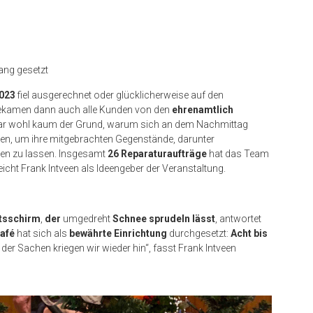
ang gesetzt
2023
fiel ausgerechnet oder glücklicherweise auf den
bekamen dann auch alle Kunden von den
ehrenamtlich
war wohl kaum der Grund, warum sich an dem Nachmittag
n, um ihre mitgebrachten Gegenstände, darunter
eren zu lassen. Insgesamt
26 Reparaturaufträge
hat das Team
eicht Frank Intveen als Ideengeber der Veranstaltung.
tsschirm
,
der
umgedreht
Schnee sprudeln lässt
, antwortet
afé
hat sich als
bewährte Einrichtung
durchgesetzt:
Acht bis
el der Sachen kriegen wir wieder hin“, fasst Frank Intveen