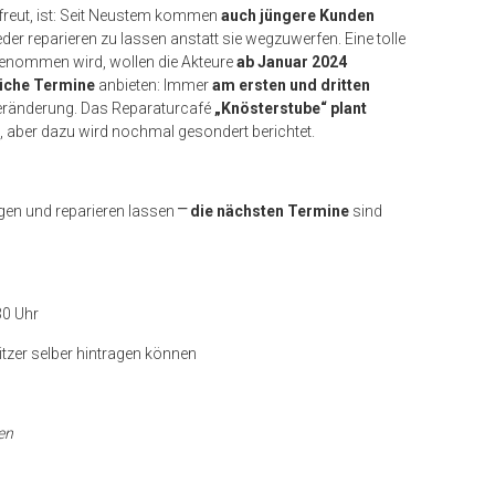
freut, ist: Seit Neustem kommen
auch jüngere Kunden
r reparieren zu lassen anstatt sie wegzuwerfen. Eine tolle
genommen wird, wollen die Akteure
ab Januar 2024
liche Termine
anbieten: Immer
am ersten und dritten
e Veränderung. Das Reparaturcafé
„Knösterstube“ plant
, aber dazu wird nochmal gesondert berichtet.
ngen und reparieren lassen
⎻
die nächsten Termine
sind
30 Uhr
itzer selber hintragen können
en