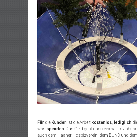
Für
die
Kunden
ist die Arbeit
kostenlos
,
lediglich
di
was
spenden
. Das Geld geht dann einmal im Jahr an 
auch dem Haaner Hospizverein, dem BUND und dem 