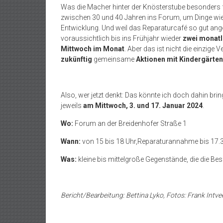
Was die Macher hinter der Knösterstube besonders 
zwischen 30 und 40 Jahren ins Forum, um Dinge wiede
Entwicklung. Und weil das Reparaturcafé so gut an
voraussichtlich bis ins Frühjahr wieder
zwei monat
Mittwoch im Monat
. Aber das ist nicht die einzig
zukünftig
gemeinsame
Aktionen mit Kindergärten
Also, wer jetzt denkt: Das könnte ich doch dahin bri
jeweils
am Mittwoch, 3. und 17. Januar 2024
.
Wo:
Forum an der Breidenhofer Straße 1
Wann:
von 15 bis 18 Uhr,Reparaturannahme bis 17.
Was:
kleine bis mittelgroße Gegenstände, die die Bes
Bericht/Bearbeitung: Bettina Lyko, Fotos: Frank Intve