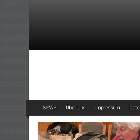
Zum
Inhalt
springen
DeinHaan
News
aus
Haan
NEWS
Über Uns
Impressum
Date