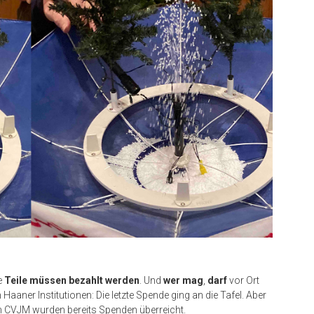
e
Teile müssen bezahlt werden
. Und
wer mag
,
darf
vor Ort
Haaner Institutionen: Die letzte Spende ging an die Tafel. Aber
CVJM wurden bereits Spenden überreicht.