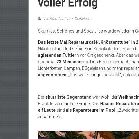
voller Erfolg
Veröffentlicht von: DeinHaan
Skurriles, Schönes und Spezielles wurde wieder in G
Das letzte Mal Reparaturcafé „Knösterstube“ in 
Nikolaustag. Und selbigen in Schokoladenversion 
agierenden Tüftlern
vor Ort geschenkt. Aber das 
nochmal
23 Menschen
auf ins Forum gemacht habe
Lichterketten, Lampen, Bügeleisen und mehr, repari
angenommen
. „Das war sehr gut besucht“, unterstr
Der
skurrilste Gegenstand
war wohl der
Weihnach
Frank Intveen auf die Frage. Das
Haaner Reparaturc
elf Leute
sind
als Reparateure im Pool
. „Zweidritt
zusammen.