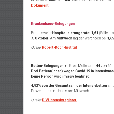
bestimmte
Maßnahmen
notwendig. Das Robert-Koch-
Dokument
.
Krankenhaus-Belegungen
Bundesweite
Hospitalisierungsrate: 1,61
(Fälle p
7. Oktober
. Am
Mittwoch
lag der Wert noch bei
1,6
Quelle:
Robert-Koch-Institut
Betten-Belegungen
im Kreis Mettmann:
44
von 61
Drei Patient(innen)
wegen Covid 19 in intensivme
keine Person
wird
invasiv beatmet
.
4,92% von der Gesamtzahl der Intensivbetten
sin
Prozentpunkt mehr als am Mittwoch.
Quelle:
DIVI Intensivregister