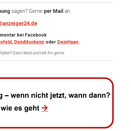
nung
sagen? Gerne
per Mail
an
@anzeiger24.de
entar bei
Facebook
nfeld
,
DeinMonheim
oder
DeinHaan
.
allen? Dann liked und teilt ihn gerne.