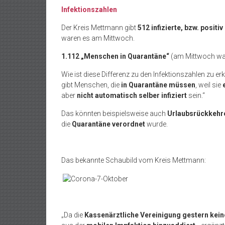
Infektionszahlen
Der Kreis Mettmann gibt
512 infizierte, bzw. posi
waren es am Mittwoch.
1.112 „Menschen in Quarantäne“
(am Mittwoch war
Wie ist diese Differenz zu den Infektionszahlen zu er
gibt Menschen, die
in Quarantäne müssen
, weil sie
aber
nicht automatisch selber infiziert
sein.“
Das könnten beispielsweise auch
Urlaubsrückkehr
die
Quarantäne verordnet
wurde.
Das bekannte Schaubild vom Kreis Mettmann:
„Da die
Kassenärztliche Vereinigung gestern kein