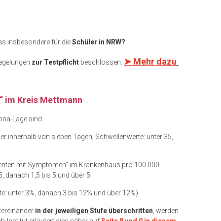
as insbesondere für die
Schüler in NRW?
➤
Mehr dazu
Regelungen
zur Testpflicht
beschlossen.
“ im Kreis Mettmann
ona-Lage sind
er innerhalb von sieben Tagen; Schwellenwerte: unter 35,
tienten mit Symptomen“ im Krankenhaus pro 100.000
5, danach 1,5 bis 5 und über 5
e: unter 3%, danach 3 bis 12% und über 12%)
tereinander
in der jeweiligen Stufe
überschritten
, werden