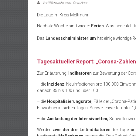
Veröffentlicht von: DeinHaan
Die Lage im Kreis Mettmann
Nächste Woche sind wieder
Ferien
. Was bedeutet d
Das
Landesschulministerium
hat einige wichtige 
Tagesaktueller Report: „Corona-Zahlen
Zur Erläuterung:
Indikatoren
zur Bewertung der Cor
– die
Inzidenz
; Neuinfektionen pro 100.000 Einwohn
danach 35 bis 100 und über 100
– die
Hospitalisierungsrate;
Fälle der „Corona-Pa
Einwohner in sieben Tagen; Schwellenwerte: unter 1,
– die
Auslastung der Intensivbetten;
Schwellenwert
Werden
zwei der drei Leitindikatoren
drei Tage hin