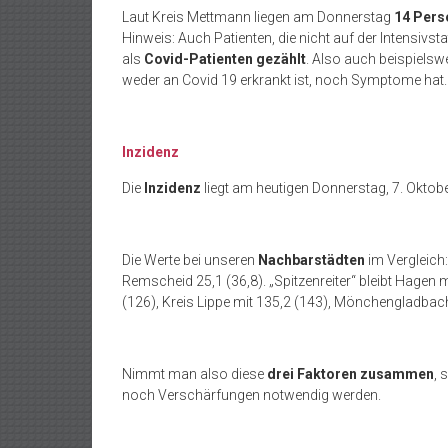
Laut Kreis Mettmann liegen am Donnerstag
14 Pers
Hinweis: Auch Patienten, die nicht auf der Intensivst
als
Covid-Patienten gezählt
. Also auch beispielswe
weder an Covid 19 erkrankt ist, noch Symptome hat
Inzidenz
Die
Inzidenz
liegt am heutigen Donnerstag, 7. Oktobe
Die Werte bei unseren
Nachbarstädten
im Vergleich
Remscheid 25,1 (36,8). „Spitzenreiter“ bleibt Hagen 
(126), Kreis Lippe mit 135,2 (143), Mönchengladbach
Nimmt man also diese
drei Faktoren zusammen
, 
noch Verschärfungen notwendig werden.