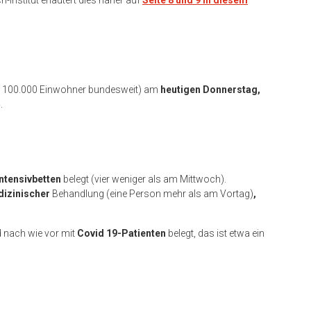
Institut erläutert dies näher auf
Seite 8 und 9 in diesem
ro 100.000 Einwohner bundesweit) am
heutigen Donnerstag,
5
.
Intensivbetten
belegt (vier weniger als am Mittwoch).
dizinischer
Behandlung (eine Person mehr als am Vortag)
,
d nach wie vor mit
Covid 19-Patienten
belegt, das ist etwa ein