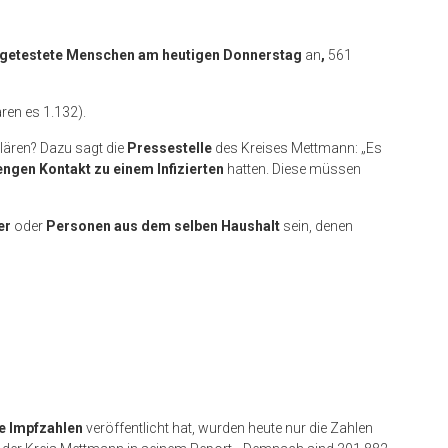
tiv getestete Menschen am heutigen Donnerstag
an
,
561
en es 1.132).
klären? Dazu sagt die
Pressestelle
des Kreises Mettmann: „Es
engen Kontakt zu einem Infizierten
hatten. Diese müssen
er
oder
Personen aus dem selben Haushalt
sein, denen
e Impfzahlen
veröffentlicht hat, wurden heute nur die Zahlen