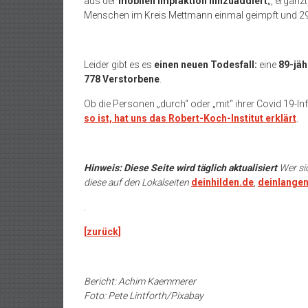
aus der
mobilen Impfaktion hinzuaddiert
„, ergänz
Menschen im Kreis Mettmann einmal geimpft und 29
Leider gibt es es
einen neuen Todesfall:
eine
89-jäh
778 Verstorbene
.
Ob die Personen „durch“ oder „mit“ ihrer Covid 19-In
so ist, hat uns das Robert-Koch-Institut erklärt
.
Hinweis: Diese Seite wird täglich aktualisiert
Wer si
diese auf den Lokalseiten
deinhilden.de
,
deinlangen
.
[zurück]
Bericht: Achim Kaemmerer
Foto: Pete Lintforth/Pixabay