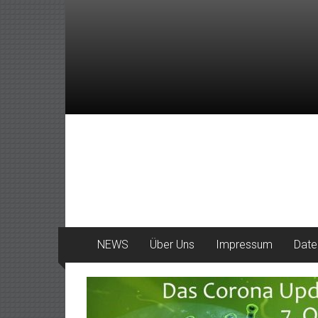
Zum
Inhalt
springen
DeinHaan
News
aus
Haan
NEWS
Über Uns
Impressum
Date