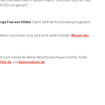
t der Kreis Mettmann in seinem Report. „Demnach sind 301.882
9.203 voll geimpft.“
rige Frau aus Hilden
. Damit zählt der Kreis bislang insgesamt
fektion verstorben sind, wird nicht unterschieden.
Warum das
ch noch einmal die älteren Berichte anschauen möchte, findet
feld.de
und
deinmonheim.de
.