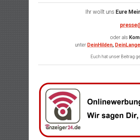
Ihr wollt uns
Eure Mei
presse
oder als
Komm
unter
DeinHilden
,
DeinLange
Euch hat unser Beitrag gef