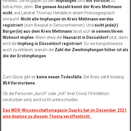
Hinweis: Die Angaben zu den
Impfungen
sind
mit Vorsicht
zu
betrachten, denn:
Die genaue Anzahl kennt der Kreis Mettmann
nicht
, wie Landrat Thomas Hendele in einem Pressegespräch
einräumt.
Nicht alle Impfungen im Kreis Mettmann werden
registriert
(zum Beispiel in Seniorenheimen). Und
nicht jede(r)
Bürger(in) aus dem Kreis Mettmann
lässt sich
in seinem/ihrem
Wohnort impfen
. Wenn etwa der
Hausarzt in Düsseldorf
sitzt, dann
wird die
Impfung in Düsseldorf registriert
. So sei beispielsweise
auch zu erklären, warum die
Zahl der Zweitimpfungen höher ist als
die der Erstimpfungen
.
Zum Glück gibt es
keine neuen Todesfälle
. Der Kreis zählt bislang
854 Verstorbene
.
Ob die Personen „durch“ oder „mit“ ihrer Covid 19-Infektion
verstorben sind, wird nicht unterschieden.
Das WDR-Wissenschaftsmagazin Quarks hat im Dezember 2021
eine Analyse zu diesem Thema veröffentlicht
.