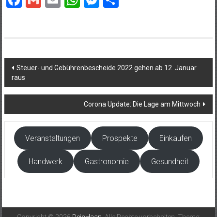
Facebook
Gmail
Email
WhatsApp
Messenger
Teilen
Beitragsnavigation
Steuer- und Gebührenbescheide 2022 gehen ab 12. Januar
raus
Corona Update: Die Lage am Mittwoch
Veranstaltungen
Prospekte
Einkaufen
Handwerk
Gastronomie
Gesundheit