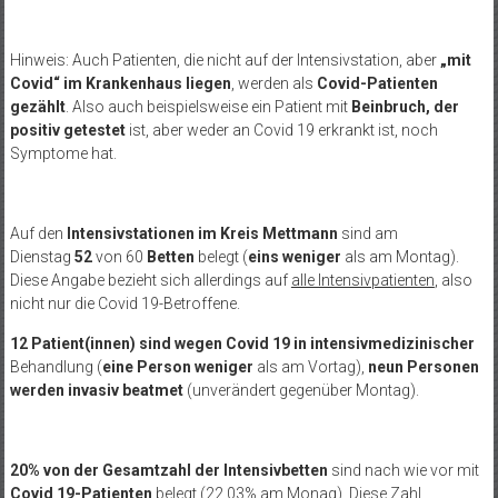
Hinweis: Auch Patienten, die nicht auf der Intensivstation, aber
„mit
Covid“ im Krankenhaus liegen
, werden als
Covid-Patienten
gezählt
. Also auch beispielsweise ein Patient mit
Beinbruch, der
positiv getestet
ist, aber weder an Covid 19 erkrankt ist, noch
Symptome hat.
Auf den
Intensivstationen im Kreis Mettmann
sind am
Dienstag
52
von 60
Betten
belegt (
eins weniger
als am Montag).
Diese Angabe bezieht sich allerdings auf
alle Intensivpatienten
, also
nicht nur die Covid 19-Betroffene.
12 Patient(innen) sind
wegen Covid 19 in intensivmedizinischer
Behandlung (
eine Person weniger
als am Vortag),
neun Personen
werden
invasiv beatmet
(unverändert gegenüber Montag).
20% von der Gesamtzahl der Intensivbetten
sind nach wie vor mit
Covid 19-Patienten
belegt (22,03% am Monag). Diese Zahl