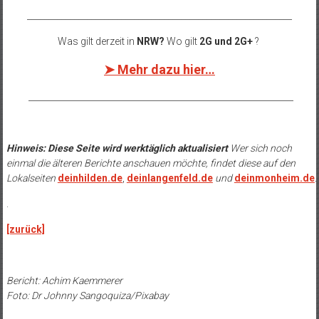
______________________________________________________________
Was gilt derzeit in
NRW?
Wo gilt
2G und 2G+
?
➤ Mehr dazu hier…
______________________________________________________________
Hinweis: Diese Seite wird werktäglich aktualisiert
Wer sich noch
einmal die älteren Berichte anschauen möchte, findet diese auf den
Lokalseiten
deinhilden.de
,
deinlangenfeld.de
und
deinmonheim.de
.
.
[zurück]
Bericht: Achim Kaemmerer
Foto: Dr Johnny Sangoquiza/Pixabay