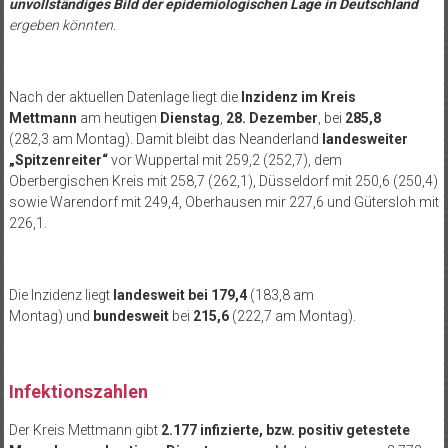
unvollständiges Bild der epidemiologischen Lage in Deutschland
ergeben könnten.
Nach der aktuellen Datenlage liegt die
Inzidenz im Kreis
Mettmann
am heutigen
Dienstag
,
28. Dezember
, bei
285,8
(282,3 am Montag). Damit bleibt das Neanderland
landesweiter
„Spitzenreiter“
vor Wuppertal mit 259,2 (252,7), dem
Oberbergischen Kreis mit 258,7 (262,1), Düsseldorf mit 250,6 (250,4)
sowie Warendorf mit 249,4, Oberhausen mir 227,6 und Gütersloh mit
226,1.
Die Inzidenz liegt
landesweit
bei 179,4
(183,8 am
Montag) und
bundesweit
bei
215,6
(222,7 am Montag).
Infektionszahlen
Der Kreis Mettmann gibt
2.177 infizierte, bzw. positiv getestete