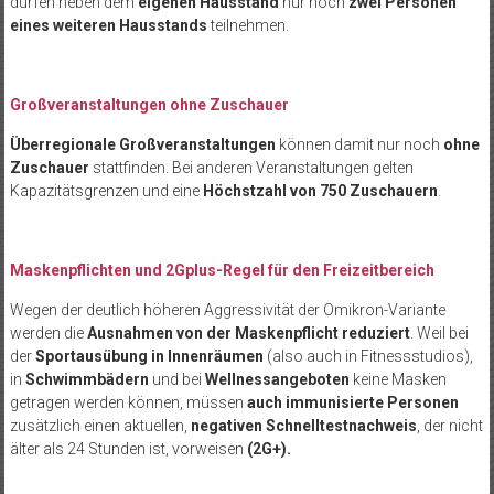
dürfen neben dem
eigenen Hausstand
nur noch
zwei Personen
eines weiteren Hausstands
teilnehmen.
Großveranstaltungen ohne Zuschauer
Überregionale Großveranstaltungen
können damit nur noch
ohne
Zuschauer
stattfinden. Bei anderen Veranstaltungen gelten
Kapazitätsgrenzen und eine
Höchstzahl von 750 Zuschauern
.
Maskenpflichten und 2Gplus-Regel für den Freizeitbereich
Wegen der deutlich höheren Aggressivität der Omikron-Variante
werden die
Ausnahmen von der Maskenpflicht reduziert
. Weil bei
der
Sportausübung in Innenräumen
(also auch in Fitnessstudios),
in
Schwimmbädern
und bei
Wellnessangeboten
keine Masken
getragen werden können, müssen
auch immunisierte Personen
zusätzlich einen aktuellen,
negativen Schnelltestnachweis
, der nicht
älter als 24 Stunden ist, vorweisen
(2G+).