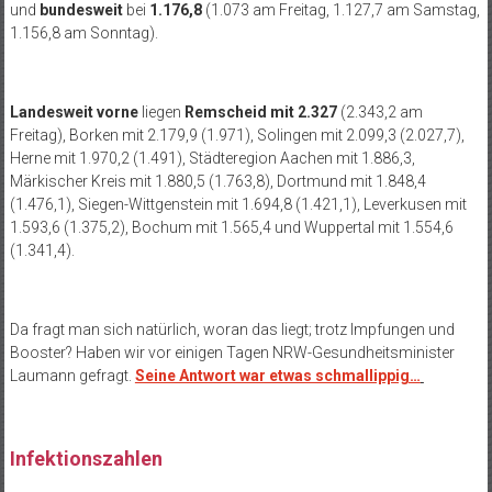
und
bundesweit
bei
1.176,8
(1.073 am Freitag, 1.127,7 am Samstag,
1.156,8 am Sonntag).
Landesweit
vorne
liegen
Remscheid mit 2.327
(2.343,2 am
Freitag), Borken mit 2.179,9 (1.971), Solingen mit 2.099,3 (2.027,7),
Herne mit 1.970,2 (1.491), Städteregion Aachen mit 1.886,3,
Märkischer Kreis mit 1.880,5 (1.763,8), Dortmund mit 1.848,4
(1.476,1), Siegen-Wittgenstein mit 1.694,8 (1.421,1), Leverkusen mit
1.593,6 (1.375,2), Bochum mit 1.565,4 und Wuppertal mit 1.554,6
(1.341,4).
Da fragt man sich natürlich, woran das liegt; trotz Impfungen und
Booster? Haben wir vor einigen Tagen NRW-Gesundheitsminister
Laumann gefragt.
Seine Antwort war etwas schmallippig…
Infektionszahlen