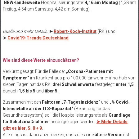
NRW-landesweite
Hospitalisierungsrate:
4,16 am Montag
(4,38 am
Freitag, 4,54 am Samstag, 4,42 am Sonntag).
Quelle und mehr Details:
➤
Robert-Koch-Institut
(RKI) und
➤
Covid19-Trends Deutschland
Wie sind diese Werte einzuschätzen?
Verkürzt gesagt: Für die Fälle der
„Corona-Patienten mit
Symptomen“
im Krankenhaus pro 100.000 Einwohner innerhalb von
sieben Tagen hat das RKI
drei Schwellenwerte
festgelegt:
unter 1,5
,
danach
1,5 bis 5
und
über 5
.
Zusammen mit den
Faktoren „7-Tagesinzidenz“
und
„% Covid-
Intensivfälle an der ITS-Kapazität“
(Belastung für das
Gesundheitssystem) soll die Hospitalisierungsrate als
Grundlage
für Schutzmaßnahmen
heran gezogen werden.
➤ Mehr Details
gibt es hier, S. 8 + 9
.
Allerdings ist dabei anzumerken, dass dies eine
ältere Version
ist