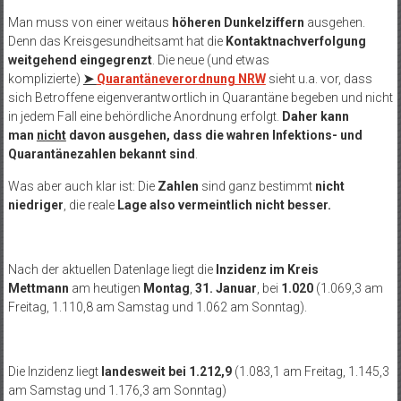
Man muss von einer weitaus
höheren Dunkelziffern
ausgehen.
Denn das Kreisgesundheitsamt hat die
Kontaktnachverfolgung
weitgehend eingegrenzt
. Die neue (und etwas
komplizierte)
➤
Quarantäneverordnung NRW
sieht u.a. vor, dass
sich Betroffene eigenverantwortlich in Quarantäne begeben und nicht
in jedem Fall eine behördliche Anordnung erfolgt.
Daher kann
man
nicht
davon ausgehen, dass die wahren Infektions- und
Quarantänezahlen bekannt sind
.
Was aber auch klar ist: Die
Zahlen
sind ganz bestimmt
nicht
niedriger
, die reale
Lage also vermeintlich nicht besser.
Nach der aktuellen Datenlage liegt die
Inzidenz im Kreis
Mettmann
am heutigen
Montag
,
31. Januar
, bei
1.020
(1.069,3 am
Freitag, 1.110,8 am Samstag und 1.062 am Sonntag).
Die Inzidenz liegt
landesweit bei 1.212,9
(1.083,1 am Freitag, 1.145,3
am Samstag und 1.176,3 am Sonntag)