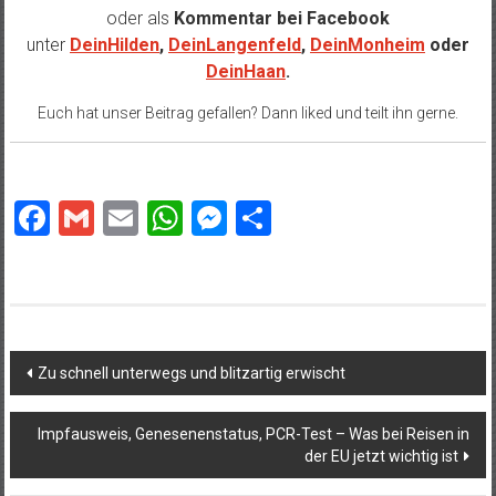
oder als
Kommentar bei
Facebook
unter
DeinHilden
,
DeinLangenfeld
,
DeinMonheim
oder
DeinHaan
.
Euch hat unser Beitrag gefallen? Dann liked und teilt ihn gerne.
Facebook
Gmail
Email
WhatsApp
Messenger
Teilen
Beitragsnavigation
Zu schnell unterwegs und blitzartig erwischt
Impfausweis, Genesenenstatus, PCR-Test – Was bei Reisen in
der EU jetzt wichtig ist