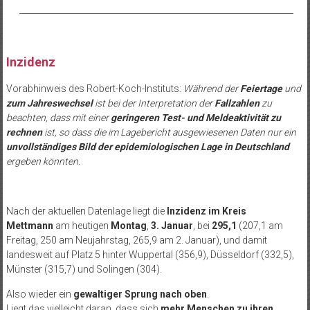
__________________________________________________________________
Inzidenz
Vorabhinweis des Robert-Koch-Instituts:
Während der
Feiertage
und
zum Jahreswechsel
ist bei der Interpretation der
Fallzahlen
zu
beachten, dass mit einer
geringeren Test- und Meldeaktivität zu
rechnen
ist, so dass die im Lagebericht ausgewiesenen Daten nur ein
unvollständiges Bild der epidemiologischen Lage in Deutschland
ergeben könnten.
Nach der aktuellen Datenlage liegt die
Inzidenz im Kreis
Mettmann
am heutigen
Montag
,
3. Januar
, bei
295,1
(207,1 am
Freitag, 250 am Neujahrstag, 265,9 am 2. Januar), und damit
landesweit auf Platz 5 hinter Wuppertal (356,9), Düsseldorf (332,5),
Münster (315,7) und Solingen (304).
Also wieder ein
gewaltiger Sprung nach oben
.
Liegt das vielleicht daran, dass sich
mehr Menschen zu ihren