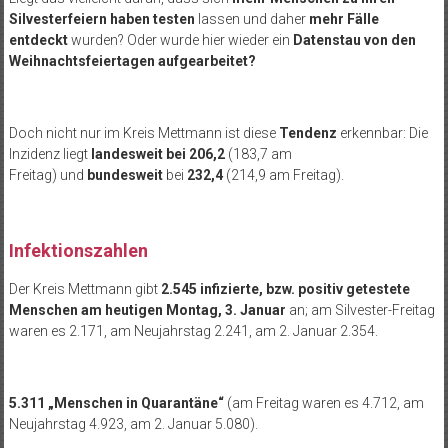
Silvesterfeiern haben testen
lassen und daher
mehr Fälle
entdeckt
wurden? Oder wurde hier wieder ein
Datenstau von den
Weihnachtsfeiertagen aufgearbeitet?
Doch nicht nur im Kreis Mettmann ist diese
Tendenz
erkennbar: Die
Inzidenz liegt
landesweit
bei 206,2
(183,7 am
Freitag) und
bundesweit
bei
232,4
(214,9 am Freitag).
Infektionszahlen
Der Kreis Mettmann gibt
2.545 infizierte, bzw. positiv getestete
Menschen am heutigen Montag, 3. Januar
an; am Silvester-Freitag
waren es 2.171, am Neujahrstag 2.241, am 2. Januar 2.354.
5.311 „Menschen in Quarantäne“
(am Freitag waren es 4.712, am
Neujahrstag 4.923, am 2. Januar 5.080).