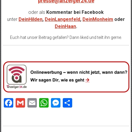
presse@anzeiger24.de
oder als
Kommentar bei
Facebook
unter
DeinHilden
,
DeinLangenfeld
,
DeinMonheim
oder
DeinHaan
.
Euch hat unser Beitrag gefallen? Dann liked und teilt ihn gerne.
Facebook
Gmail
Email
WhatsApp
Messenger
Teilen