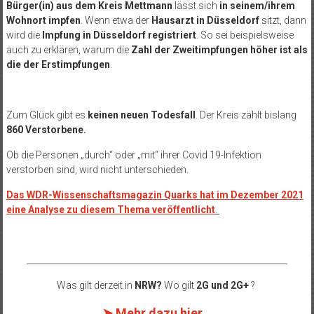
Bürger(in) aus dem Kreis Mettmann
lässt sich
in seinem/ihrem
Wohnort impfen
. Wenn etwa der
Hausarzt in Düsseldorf
sitzt, dann
wird die
Impfung in Düsseldorf registriert
. So sei beispielsweise
auch zu erklären, warum die
Zahl der Zweitimpfungen höher ist als
die der Erstimpfungen
.
Zum Glück gibt es
keinen neuen Todesfall
. Der Kreis zählt bislang
860 Verstorbene
.
Ob die Personen „durch“ oder „mit“ ihrer Covid 19-Infektion
verstorben sind, wird nicht unterschieden.
Das WDR-Wissenschaftsmagazin Quarks hat im Dezember 2021
eine Analyse zu diesem Thema veröffentlicht
.
______________________________________________________________
Was gilt derzeit in
NRW?
Wo gilt
2G und 2G+
?
➤ Mehr dazu hier…