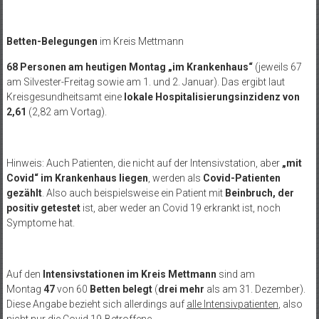
Betten-Belegungen
im Kreis Mettmann
68 Personen am heutigen Montag „im Krankenhaus“
(jeweils 67
am Silvester-Freitag sowie am 1. und 2. Januar). Das ergibt laut
Kreisgesundheitsamt eine
lokale Hospitalisierungsinzidenz von
2,61
(2,82
am Vortag).
Hinweis: Auch Patienten, die nicht auf der Intensivstation, aber
„mit
Covid“ im Krankenhaus liegen
, werden als
Covid-Patienten
gezählt
. Also auch beispielsweise ein Patient mit
Beinbruch, der
positiv getestet
ist, aber weder an Covid 19 erkrankt ist, noch
Symptome hat.
Auf den
Intensivstationen im Kreis Mettmann
sind am
Montag
47
von 60
Betten
belegt
(
drei mehr
als am 31. Dezember).
Diese Angabe bezieht sich allerdings auf
alle Intensivpatienten
, also