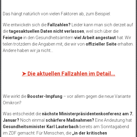
Das hängt natürlich von vielen Faktoren ab, zum Beispiel:
Wie entwickeln sich die
Fallzahlen?
Leider kann man sich derzeit auf
die
tagesaktuellen Daten nicht verlassen
, weil sich über die
Feiertage
in den Gesundheitsämtern
viel Arbeit angestaut
hat. Wir
teilen trotzdem die Angaben mit, die wir von
offizieller Seite
erhalten.
Andere haben wir ja nicht…
➤
Die aktuellen Fallzahlen im Detail…
Wie wirkt die
Booster-Impfung
– vor allem gegen die neue Variante
Omikron?
Was entscheidet die
nächste Ministerpräsidentenkonferenz am 7.
Januar?
Noch einmal
schärfere Maßnahmen?
Eine Andeutung hat
Gesundheitsminister Karl Lauterbach
bereits am Sonntagabend
im ZDF gemacht: Für Menschen, die
„in der kritischen