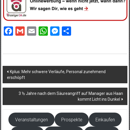
Facebook
Gmail
Email
WhatsApp
Messenger
Teilen
Beitragsnavigation
Kplus: Mehr schwere Verläufe, Personal zunehmend
erschöpft
3 ½ Jahre nach dem Säureangriff auf Manager aus Haan
kommt Licht ins Dunkel
Veranstaltungen
Prospekte
Einkaufen