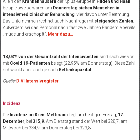
Allein den
Krankenhäusern
der Kplus-Gruppe in
Hilden und Haan
beispielsweise waren am
Donnerstag sieben Menschen in
intensivmedizinischer Behandlung
; vier davon unter Beatmung.
Das Unternehmen rechnet auch Nachfrage mit
steigenden Zahlen
.
Außerdem sei das Personal nach fast zwei Jahren Pandemie bereits
„müde und erschöpft“.
Mehr dazu…
18,03% von der Gesamtzahl der Intensivbetten
sind nach wie vor
mit
Covid 19-Patienten
belegt (22,95% am Donnerstag). Diese Zahl
schwankt aber auch je nach
Bettenkapazität
.
Quelle:
DIVI Intensivregister
Inzidenz
Die
Inzidenz im Kreis Mettmann
liegt am heutigen Freitag,
17.
Dezember
, bei
315,9
. Am Dienstag stand der Wert bei 328,7, am
MIttwoch bei 334,9, am Donnerstag bei 323,8.