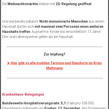
Die
Weihnachtsmärkte
bleiben mit
2G-Regelung geöffnet
.
Und wie bereits bekannt:
Nicht immunisierte Menschen
aus einem
Haushalt dürfen sich
mit maximal zwei Personen eines weiteren
Haushalts treffen
. Ausnahme: Kinder bis einschließlich 13 Jahre.
Ehe- und Lebenspartner gelten als ein Haushalt.
__________________________________________________________________
Zur Impfung?
➤ Hier gibt es alle mobilen Termine und Standorte im Kreis
Mettmann
__________________________________________________________________
.
Krankenhaus-Belegungen
Bundesweite Hospitalisierungsrate: 5,1
(Fälle pro 100.000
Einwohner bundesweit) am
Freitag, 17. Dezember
. Am Donnerstag