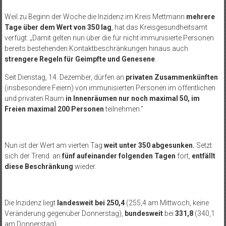
Weil zu Beginn der Woche die Inzidenz im Kreis Mettmann
mehrere
Tage über dem Wert von 350 lag
, hat das Kreisgesundheitsamt
verfügt: „Damit gelten nun über die für nicht immunisierte Personen
bereits bestehenden Kontaktbeschränkungen hinaus auch
strengere Regeln für Geimpfte und Genesene
.
Seit Dienstag, 14. Dezember, dürfen an
privaten Zusammenkünften
(insbesondere Feiern) von immunisierten Personen im öffentlichen
und privaten Raum
in Innenräumen nur noch maximal 50, im
Freien maximal 200 Personen
teilnehmen.“
Nun ist der Wert am vierten Tag
weit unter 350 abgesunken.
Setzt
sich der Trend an
fünf aufeinander folgenden Tagen
fort,
entfällt
diese Beschränkung
wieder.
Die Inzidenz liegt
landesweit
bei 250,4
(255,4 am Mittwoch, keine
Veränderung gegenüber Donnerstag),
bundesweit
bei
331,8
(340,1
am Donnerstag).