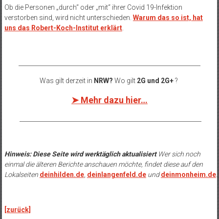
Ob die Personen „durch“ oder „mit“ ihrer Covid 19-Infektion
verstorben sind, wird nicht unterschieden.
Warum das so ist, hat
uns das Robert-Koch-Institut erklärt
.
______________________________________________________________
Was gilt derzeit in
NRW?
Wo gilt
2G und 2G+
?
➤ Mehr dazu hier…
______________________________________________________________
Hinweis: Diese Seite wird werktäglich aktualisiert
Wer sich noch
einmal die älteren Berichte anschauen möchte, findet diese auf den
Lokalseiten
deinhilden.de
,
deinlangenfeld.de
und
deinmonheim.de
.
.
[zurück]