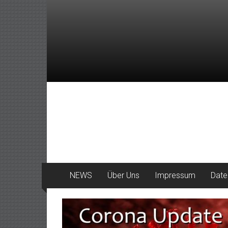
Zum
Inhalt
springen
DeinHaan
News
aus
Haan
NEWS
Über Uns
Impressum
Date