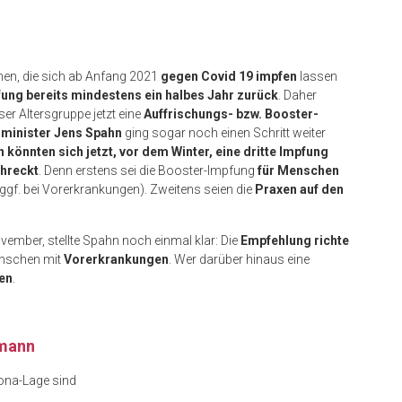
en, die sich ab Anfang 2021
gegen Covid 19 impfen
lassen
fung bereits mindestens ein halbes Jahr zurück
. Daher
ser Altersgruppe jetzt eine
Auffrischungs- bzw. Booster-
minister Jens Spahn
ging sogar noch einen Schritt weiter
n könnten sich jetzt, vor dem Winter, eine dritte Impfung
chreckt
. Denn erstens sei die Booster-Impfung
für Menschen
 ggf. bei Vorerkrankungen). Zweitens seien die
Praxen auf den
ember, stellte Spahn noch einmal klar: Die
Empfehlung richte
nschen mit
Vorerkrankungen
. Wer darüber hinaus eine
en
.
tmann
ona-Lage sind