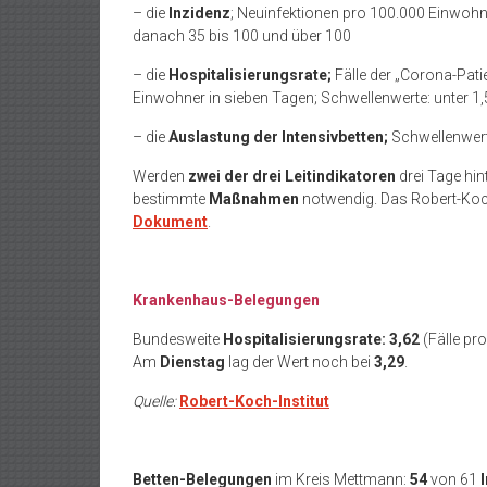
– die
Inzidenz
; Neuinfektionen pro 100.000 Einwohn
danach 35 bis 100 und über 100
– die
Hospitalisierungsrate;
Fälle der „Corona-Pa
Einwohner in sieben Tagen; Schwellenwerte: unter 1,
– die
Auslastung der Intensivbetten;
Schwellenwert
Werden
zwei der drei Leitindikatoren
drei Tage hin
bestimmte
Maßnahmen
notwendig. Das Robert-Koch-
Dokument
.
Krankenhaus-Belegungen
Bundesweite
Hospitalisierungsrate: 3,62
(Fälle p
Am
Dienstag
lag der Wert noch bei
3,29
.
Quelle:
Robert-Koch-Institut
Betten-Belegungen
im Kreis Mettmann:
54
von 61