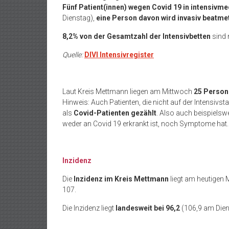
Fünf Patient(innen)
wegen Covid 19 in intensivme
Dienstag),
eine Person davon wird
invasiv beatme
8,2% von der Gesamtzahl der Intensivbetten
sind 
Quelle:
DIVI Intensivregister
Laut Kreis Mettmann liegen am Mittwoch
25 Person
Hinweis: Auch Patienten, die nicht auf der Intensivst
als
Covid-Patienten gezählt
. Also auch beispielswe
weder an Covid 19 erkrankt ist, noch Symptome hat
Inzidenz
Die
Inzidenz im Kreis Mettmann
liegt am heutigen 
107.
Die Inzidenz liegt
landesweit
bei 96,2
(106,9 am Die