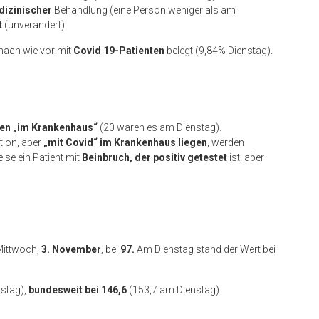
dizinischer
Behandlung (eine Person weniger als am
t
(unverändert).
nach wie vor mit
Covid 19-Patienten
belegt (9,84% Dienstag).
en „im Krankenhaus“
(20 waren es am Dienstag).
ation, aber
„mit Covid“ im Krankenhaus liegen
, werden
ise ein Patient mit
Beinbruch, der positiv getestet
ist, aber
.
Mittwoch,
3. November
, bei
97.
Am Dienstag stand der Wert bei
nstag),
bundesweit bei 146,6
(153,7 am Dienstag).