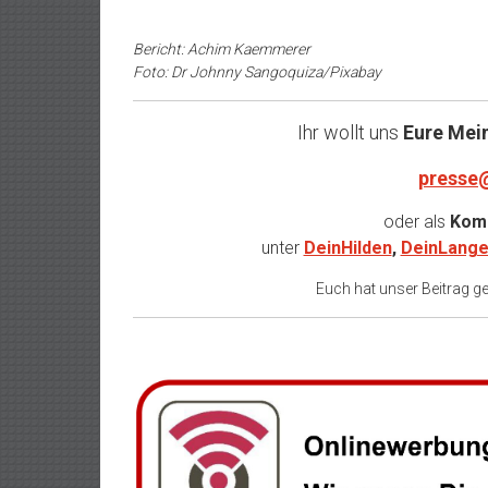
Bericht: Achim Kaemmerer
Foto: Dr Johnny Sangoquiza/Pixabay
Ihr wollt uns
Eure Mei
presse
oder als
Komm
unter
DeinHilden
,
DeinLange
Euch hat unser Beitrag gef