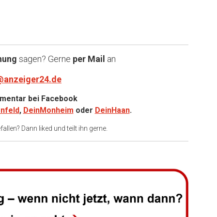
nung
sagen? Gerne
per Mail
an
@anzeiger24.de
entar bei
Facebook
nfeld
,
DeinMonheim
oder
DeinHaan
.
allen? Dann liked und teilt ihn gerne.