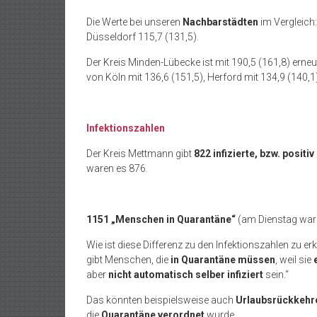
Die Werte bei unseren
Nachbarstädten
im Vergleich
Düsseldorf 115,7 (131,5).
Der Kreis Minden-Lübecke ist mit 190,5 (161,8) erneu
von Köln mit 136,6 (151,5), Herford mit 134,9 (140,1
Infektionszahlen
Der Kreis Mettmann gibt
822 infizierte, bzw. posi
waren es 876.
1151 „Menschen in Quarantäne“
(am Dienstag war
Wie ist diese Differenz zu den Infektionszahlen zu er
gibt Menschen, die
in Quarantäne müssen
, weil sie
aber
nicht automatisch selber infiziert
sein.“
Das könnten beispielsweise auch
Urlaubsrückkehr
die
Quarantäne verordnet
wurde.