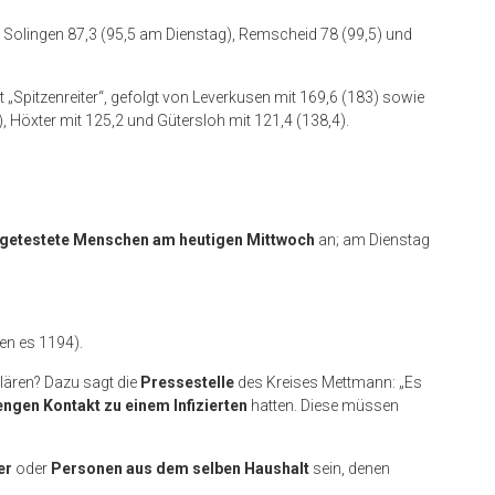
: Solingen 87,3 (95,5 am Dienstag), Remscheid 78 (99,5) und
t „Spitzenreiter“, gefolgt von Leverkusen mit 169,6 (183) sowie
), Höxter mit 125,2 und Gütersloh mit 121,4 (138,4).
tiv getestete Menschen am heutigen Mittwoch
an; am Dienstag
en es 1194).
klären? Dazu sagt die
Pressestelle
des Kreises Mettmann: „Es
engen Kontakt zu einem Infizierten
hatten. Diese müssen
er
oder
Personen aus dem selben Haushalt
sein, denen