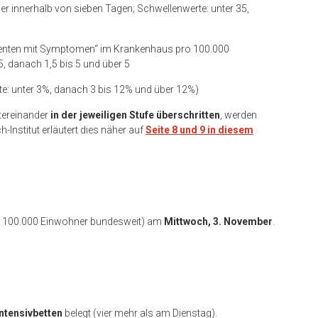
er innerhalb von sieben Tagen; Schwellenwerte: unter 35,
tienten mit Symptomen“ im Krankenhaus pro 100.000
5, danach 1,5 bis 5 und über 5
e: unter 3%, danach 3 bis 12% und über 12%)
tereinander
in der jeweiligen Stufe
überschritten
, werden
Institut erläutert dies näher auf
Seite 8 und 9 in diesem
ro 100.000 Einwohner bundesweit) am
Mittwoch, 3. November
.
Intensivbetten
belegt (vier mehr als am Dienstag).