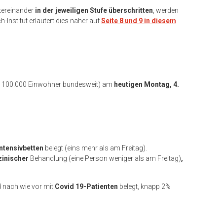
tereinander
in der jeweiligen Stufe
überschritten
, werden
Institut erläutert dies näher auf
Seite 8 und 9 in diesem
ro 100.000 Einwohner bundesweit) am
heutigen Montag, 4.
Intensivbetten
belegt (eins mehr als am Freitag).
zinischer
Behandlung (eine Person weniger als am Freitag)
,
d nach wie vor mit
Covid 19-Patienten
belegt, knapp 2%