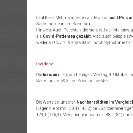
Laut Kreis Mettmann liegen am Montag
acht Perso
Samstag, neun am Sonntag).
Hinweis: Auch Patienten, die nicht auf der Intensivst
als
Covid-Patienten gezählt
. Also auch beispielswe
weder an Covid 19 erkrankt ist, noch Symptome hat
Inzidenz
Die
Inzidenz
liegt am heutigen Montag, 4. Oktober, b
Samstag bei 59,3, am Sonntag bei 55,5.
Die Werte bei unseren
Nachbarstädten im Vergleic
Hagen bleibt mit 130,4 (145,2) der „Spitzenreiter“; g
124,1 (116,4), Mönchengladbach mit 88,2 (84) und Gel