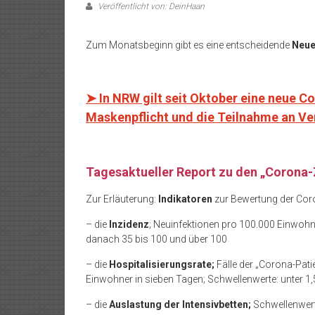
Veröffentlicht von: DeinHaan
Zum Monatsbeginn gibt es eine entscheidende
Neue
➤ In NRW gilt seit Oktober eine neue C
Maskenpflicht und die Teilnahme an Ver
Tagesaktueller Report zu den „Corona-
Zur Erläuterung:
Indikatoren
zur Bewertung der Cor
– die
Inzidenz
; Neuinfektionen pro 100.000 Einwohn
danach 35 bis 100 und über 100
– die
Hospitalisierungsrate;
Fälle der „Corona-Pa
Einwohner in sieben Tagen; Schwellenwerte: unter 1,
– die
Auslastung der Intensivbetten;
Schwellenwert