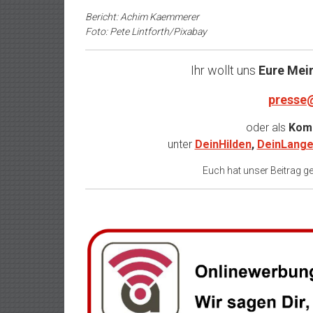
Bericht: Achim Kaemmerer
Foto: Pete Lintforth/Pixabay
Ihr wollt uns
Eure Mei
presse
oder als
Komm
unter
DeinHilden
,
DeinLange
Euch hat unser Beitrag gef