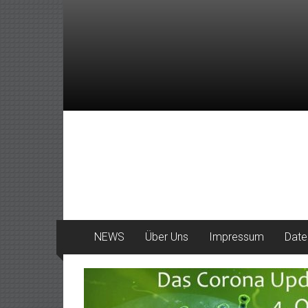
Zum
Inhalt
springen
DeinHaan
News
aus
Haan
NEWS
Über Uns
Impressum
Date