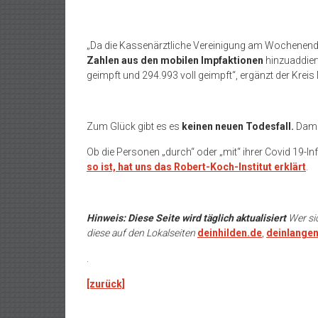
„Da die Kassenärztliche Vereinigung am Wochenen
Zahlen aus den mobilen Impfaktionen
hinzuaddier
geimpft und 294.993 voll geimpft“, ergänzt der Krei
Zum Glück gibt es es
keinen neuen Todesfall
.
Damit
Ob die Personen „durch“ oder „mit“ ihrer Covid 19-In
so ist, hat uns das Robert-Koch-Institut erklärt
.
Hinweis: Diese Seite wird täglich aktualisiert
Wer si
diese auf den Lokalseiten
deinhilden.de
,
deinlangen
.
[zurück]