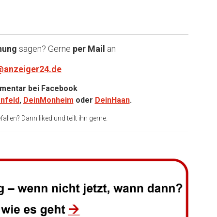
nung
sagen? Gerne
per Mail
an
@anzeiger24.de
entar bei
Facebook
nfeld
,
DeinMonheim
oder
DeinHaan
.
allen? Dann liked und teilt ihn gerne.