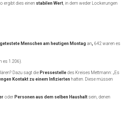
so ergibt dies einen
stabilen Wert
, in dem weder Lockerungen
tiv getestete Menschen am heutigen Montag
an
,
642 waren es
n es 1.206).
klären? Dazu sagt die
Pressestelle
des Kreises Mettmann: „Es
engen Kontakt zu einem Infizierten
hatten. Diese müssen
er
oder
Personen aus dem selben Haushalt
sein, denen