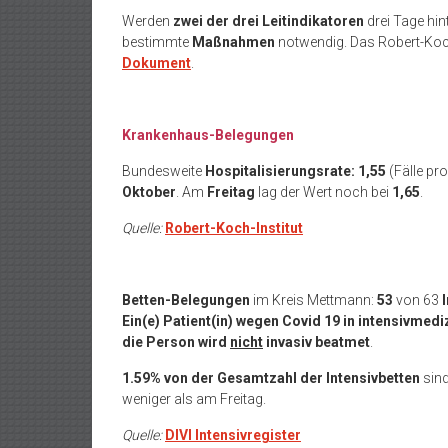
Werden
zwei der drei Leitindikatoren
drei Tage hin
bestimmte
Maßnahmen
notwendig. Das Robert-Koch-
Dokument
.
Krankenhaus-Belegungen
Bundesweite
Hospitalisierungsrate: 1,55
(Fälle p
Oktober
. Am
Freitag
lag der Wert noch bei
1,65
.
Quelle:
Robert-Koch-Institut
Betten-Belegungen
im Kreis Mettmann:
53
von 63
Ein(e) Patient(in)
wegen Covid 19 in intensivmedi
die Person wird
nicht
invasiv beatmet
.
1.59% von der Gesamtzahl der Intensivbetten
sin
weniger als am Freitag.
Quelle:
DIVI Intensivregister