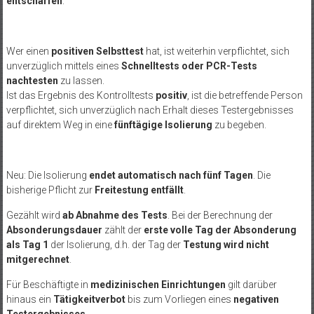
entschärfen
:
Wer einen
positiven Selbsttest
hat, ist weiterhin verpflichtet, sich
unverzüglich mittels eines
Schnelltests oder PCR-Tests
nachtesten
zu lassen.
Ist das Ergebnis des Kontrolltests
positiv
, ist die betreffende Person
verpflichtet, sich unverzüglich nach Erhalt dieses Testergebnisses
auf direktem Weg in eine
fünftägige Isolierung
zu begeben.
Neu: Die Isolierung
endet automatisch nach fünf Tagen
. Die
bisherige Pflicht zur
Freitestung entfällt
.
Gezählt wird
ab Abnahme des Tests
. Bei der Berechnung der
Absonderungsdauer
zählt der
erste volle Tag der Absonderung
als Tag 1
der Isolierung, d.h. der Tag der
Testung wird nicht
mitgerechnet
.
Für Beschäftigte in
medizinischen Einrichtungen
gilt darüber
hinaus ein
Tätigkeitverbot
bis zum Vorliegen eines
negativen
Testergebnisses
.