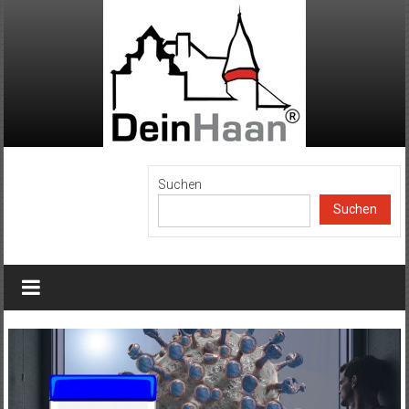
Zum
Inhalt
springen
DeinHaan
Suchen
Suchen
News
aus
Haan