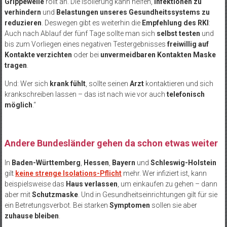
Grippewelle
rollt an. Die Isolierung kann helfen,
Infektionen zu
verhindern
und
Belastungen unseres Gesundheitssystems zu
reduzieren
. Deswegen gibt es weiterhin die
Empfehlung des RKI
:
Auch nach Ablauf der fünf Tage sollte man sich
selbst testen
und
bis zum Vorliegen eines negativen Testergebnisses
freiwillig auf
Kontakte verzichten
oder bei
unvermeidbaren Kontakten Maske
tragen
.
Und: Wer sich
krank fühlt
, sollte seinen
Arzt
kontaktieren und sich
krankschreiben lassen – das ist nach wie vor auch
telefonisch
möglich
.“
Andere Bundesländer gehen da schon etwas weiter
In
Baden-Württemberg
,
Hessen
,
Bayern
und
Schleswig-Holstein
gilt
keine strenge Isolations-Pflicht
mehr. Wer infiziert ist, kann
beispielsweise das
Haus verlassen
, um einkaufen zu gehen – dann
aber mit
Schutzmaske
. Und in Gesundheitseinrichtungen gilt für sie
ein Betretungsverbot. Bei starken
Symptomen
sollen sie aber
zuhause bleiben
.