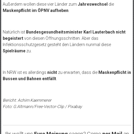
Außerdem wollen diese vier Länder zum
Jahreswechsel
die
Maskenpflicht im ÖPNV aufheben
.
Natürlich ist
Bundesgesundheitsminister Karl Lauterbach nicht
begeistert
von diesen Öffnungsschritten. Aber das
Infektionsschutzgesetz gesteht den Ländern nunmal diese
Spielräume
zu.
In NRW ist es allerdings
nicht
zu erwarten, dass die
Maskenpflicht
in
Bussen und Bahnen entfällt
.
Bericht: Achim Kaemmerer
Foto: G.Altmann/Free-Vector-Clip / Pixabay
Ihr wollt uns
Eure Meinung
sagen? Gerne
per Mail
an