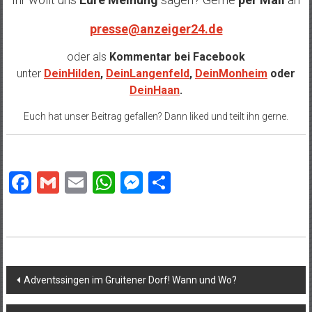
presse@anzeiger24.de
oder als
Kommentar bei
Facebook
unter
DeinHilden
,
DeinLangenfeld
,
DeinMonheim
oder
DeinHaan
.
Euch hat unser Beitrag gefallen? Dann liked und teilt ihn gerne.
Facebook
Gmail
Email
WhatsApp
Messenger
Teilen
Beitragsnavigation
Adventssingen im Gruitener Dorf! Wann und Wo?