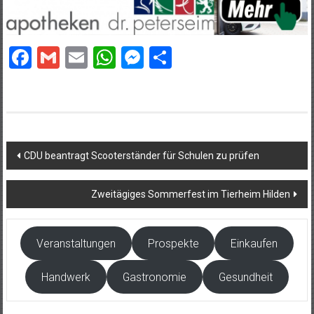
Facebook
Gmail
Email
WhatsApp
Messenger
Teilen
Beitragsnavigation
CDU beantragt Scooterständer für Schulen zu prüfen
Zweitägiges Sommerfest im Tierheim Hilden
Veranstaltungen
Prospekte
Einkaufen
Handwerk
Gastronomie
Gesundheit