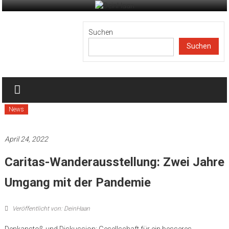
Zum
Inhalt
DeinHaan
springen
Suchen
Suchen
News
aus
Haan
News
April 24, 2022
Caritas-Wanderausstellung: Zwei Jahre
Umgang mit der Pandemie
Veröffentlicht von: DeinHaan
Denkanstoß und Diskussion: Gesellschaft für ein besseres