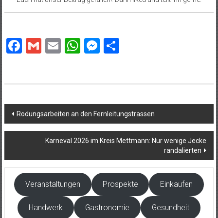
Facebook
Gmail
Email
WhatsApp
Messenger
Teilen
Beitragsnavigation
Rodungsarbeiten an den Fernleitungstrassen
Karneval 2026 im Kreis Mettmann: Nur wenige Jecke
randalierten
Veranstaltungen
Prospekte
Einkaufen
Handwerk
Gastronomie
Gesundheit