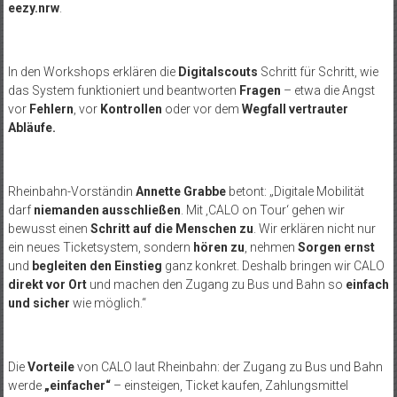
eezy.nrw
.
In den Workshops erklären die
Digitalscouts
Schritt für Schritt, wie
das System funktioniert und beantworten
Fragen
– etwa die Angst
vor
Fehlern
, vor
Kontrollen
oder vor dem
Wegfall vertrauter
Abläufe.
Rheinbahn-Vorständin
Annette Grabbe
betont: „Digitale Mobilität
darf
niemanden ausschließen
. Mit ‚CALO on Tour‘ gehen wir
bewusst einen
Schritt auf die Menschen zu
. Wir erklären nicht nur
ein neues Ticketsystem, sondern
hören zu
, nehmen
Sorgen ernst
und
begleiten den Einstieg
ganz konkret. Deshalb bringen wir CALO
direkt vor Ort
und machen den Zugang zu Bus und Bahn so
einfach
und sicher
wie möglich.“
Die
Vorteile
von CALO laut Rheinbahn: der Zugang zu Bus und Bahn
werde
„einfacher“
– einsteigen, Ticket kaufen, Zahlungsmittel