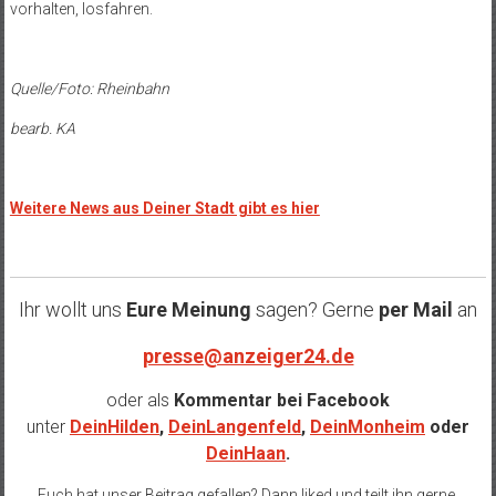
vorhalten, losfahren.
Quelle/Foto: Rheinbahn
bearb. KA
Weitere News aus Deiner Stadt gibt es hier
Ihr wollt uns
Eure Meinung
sagen? Gerne
per Mail
an
presse@anzeiger24.de
oder als
Kommentar bei
Facebook
unter
DeinHilden
,
DeinLangenfeld
,
DeinMonheim
oder
DeinHaan
.
Euch hat unser Beitrag gefallen? Dann liked und teilt ihn gerne.