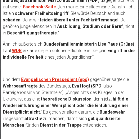
Bundesjustizminister Marco Buschmann (FDP)
dagegen schreibt
auf seiner
Facebook-Seite
: „Ich meine: Eine allgemeine Dienstpflicht
ist ein
schwerer Freiheitseingriff
. Sie würde Deutschland auch
schaden
. Denn wir
leiden überall unter Fachkräftemangel
. Da
gehören junge Menschen in
Ausbildung, Studium oder Beruf
, nicht
in
Beschäftigungstherapie
.“
Ähnlich äußerte sich
Bundesfamilienministerin Lisa Paus (Grüne)
.
Laut
WDR
erklärte sie, ein solcher Pflichtdienst sei „ein
Eingriff in die
individuelle Freiheit
eines jeden Jugendlichen“.
Und dem
Evangelischen Pressedient (epd)
gegenüber sagte die
Wehrbeauftragte
des Bundestags,
Eva Högl (SPD
, also
Parteigenossin von Steinmeier): „Angesichts des Krieges in der
Ukraine ist das eine
theoretische Diskussion
, denn jetzt
hilft die
Wiedereinführung einer Wehrpflicht oder die Einführung einer
Dienstpflicht nicht
.“ Es gehe vor allem darum, die
Bundeswehr
insgesamt
attraktiv
zu machen, damit sich
gut qualifizierte
Menschen
für den
Dienst in der Truppe
entscheiden.