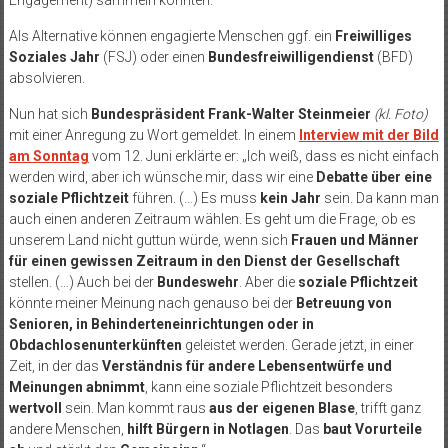
Engagement) sammeln konnten.
Als Alternative können engagierte Menschen ggf. ein
Freiwilliges
Soziales Jahr
(FSJ) oder einen
Bundesfreiwilligendienst
(BFD)
absolvieren.
Nun hat sich
Bundespräsident Frank-Walter Steinmeier
(kl. Foto)
mit einer Anregung zu Wort gemeldet. In einem
Interview mit der Bild
am Sonntag
vom 12. Juni erklärte er: „Ich weiß, dass es nicht einfach
werden wird, aber ich wünsche mir, dass wir eine
Debatte über eine
soziale Pflichtzeit
führen. (…) Es muss
kein Jahr
sein. Da kann man
auch einen anderen Zeitraum wählen. Es geht um die Frage, ob es
unserem Land nicht guttun würde, wenn sich
Frauen und Männer
für einen gewissen Zeitraum in den Dienst der Gesellschaft
stellen. (…) Auch bei der
Bundeswehr
. Aber die
soziale Pflichtzeit
könnte meiner Meinung nach genauso bei der
Betreuung von
Senioren, in Behinderteneinrichtungen oder in
Obdachlosenunterkünften
geleistet werden. Gerade jetzt, in einer
Zeit, in der das
Verständnis für andere Lebensentwürfe und
Meinungen abnimmt
, kann eine soziale Pflichtzeit besonders
wertvoll
sein. Man kommt raus
aus der eigenen Blase
, trifft ganz
andere Menschen,
hilft Bürgern in Notlagen
. Das
baut Vorurteile