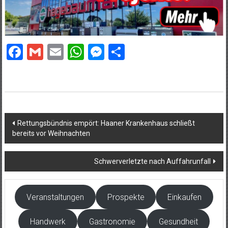
Facebook
Gmail
Email
WhatsApp
Messenger
Teilen
Beitragsnavigation
Rettungsbündnis empört: Haaner Krankenhaus schließt
bereits vor Weihnachten
Schwerverletzte nach Auffahrunfall
Veranstaltungen
Prospekte
Einkaufen
Handwerk
Gastronomie
Gesundheit